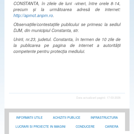
CONSTANTA, în zilele de luni -vineri, între orele 8-14,
precum și la următoarea adresă de internet:
http://apmct.anpm.ro
.
Observațiile/contestațiile publicului se primesc la sediul
DJM, din municipiul Constanta, str.
Unirii, nr.23, judetul. Constanta, în termen de 10 zile de
la publicarea pe pagina de internet a autorității
competente pentru protecția mediului.
Data actualizarii paginii: 17-03-2026
INFORMATII UTILE
ACHIZITII PUBLICE
INFRASTRUCTURA
LUCRARI SI PROIECTE IN IMAGINI
CONDUCERE
CARIERA