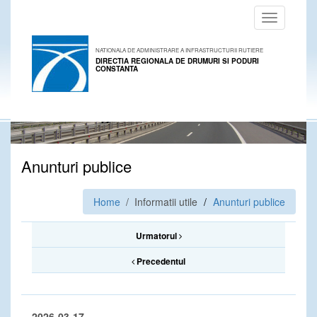
Toggle
navigation
NATIONALA DE ADMINISTRARE A INFRASTRUCTURII RUTIERE
DIRECTIA REGIONALA DE DRUMURI SI PODURI
CONSTANTA
Anunturi publice
Home
/ Informatii utile
Anunturi publice
Urmatorul
Precedentul
2026-03-17