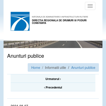
Toggle
navigation
NATIONALA DE ADMINISTRARE A INFRASTRUCTURII RUTIERE
DIRECTIA REGIONALA DE DRUMURI SI PODURI
CONSTANTA
Anunturi publice
Home
/ Informatii utile
Anunturi publice
Urmatorul
Precedentul
2024-08-07