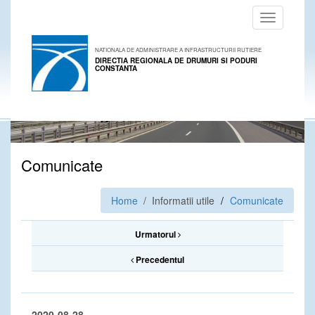
Toggle
navigation
NATIONALA DE ADMINISTRARE A INFRASTRUCTURII RUTIERE
DIRECTIA REGIONALA DE DRUMURI SI PODURI
CONSTANTA
Comunicate
Home
/ Informatii utile
Comunicate
Urmatorul
Precedentul
2020-08-28