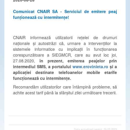
Comunicat CNAIR SA - Serviciul de emitere peaj
funționează cu intermitențe!
CNAIR informează utilizatorii rețelei de drumuri
naționale și autostrăzi că, urmare a intervențiilor la
sistemele informatice cu implicații în funcționarea
corespunzătoare a SIEGMCR, care au avut loc joi,
27.08.2020,
în prezent,
emiterea peajelor prin
intermediul SMS, a portalului
www.erovinieta.ro
și a
aplicației destinate telefoanelor mobile etarife
funcționează cu intermitențe.
Recomandăm utilizatorilor care întâmpină probleme, să
achite acest tarif până la sfârșitul zilei următoare trecerii.
Data actualizarii paginii: 26-02-2025