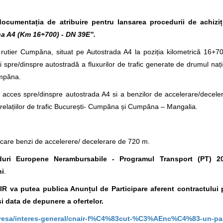
ocumentația de atribuire pentru lansarea procedurii de achizi
 A4 (Km 16+700) - DN 39E”
.
i rutier Cumpăna, situat pe Autostrada A4 la poziția kilometrică 16+7
spre/dinspre autostradă a fluxurilor de trafic generate de drumul naț
umpăna.
acces spre/dinspre autostrada A4 si a benzilor de accelerare/decele
relațiilor de trafic București- Cumpăna și Cumpăna – Mangalia.
 care benzi de accelerere/ decelerare de 720 m.
duri Europene Nerambursabile - Programul Transport (PT) 20
ni
.
R va putea publica Anunțul de Participare aferent contractului 
 și data de depunere a ofertelor.
-presa/interes-general/cnair-f%C4%83cut-%C3%AEnc%C4%83-un-pa