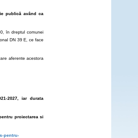
ție publică având ca
00, în dreptul comunei
ional DN 39 E, ce face
rare aferente acestora
21-2027, iar durata
pentru proiectarea si
s-pentru-