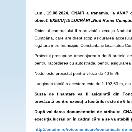
Luni, 19.08.2024, CNAIR a transmis, la ANAP d
obiect:
EXECUȚIE LUCRĂRI „Nod Rutier Cumpăna
Obiectul contractului îl reprezintă execuția Nodulu
Cumpăna, care are drept scop asigurarea accesului 
legătura între municipiul Constanța și localitatea C
Proiectul presupune amenajarea a două bretele de 
pentru racordarea cu autostrada, pentru asigurarea 
Nodul este proiectat pentru viteza de 40 km/h.
Lungimea totală a acestora este de 1.192,63 m, din
Sursa de finanțare va fi asigurată din Fon
prevăzută
pentru execuția lucrărilor este de
6 lu
După validarea documentatiei de atribuire, CNAI
execuția lucrărilor, în cadrul căruia se va stabili
http://cnadnr.ro/ro/comunicare/comunicate-de