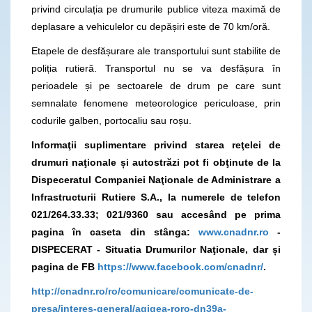
privind circulația pe drumurile publice viteza maximă de
deplasare a vehiculelor cu depășiri este de 70 km/oră.
Etapele de desfășurare ale transportului sunt stabilite de
poliția rutieră. Transportul nu se va desfășura în
perioadele și pe sectoarele de drum pe care sunt
semnalate fenomene meteorologice periculoase, prin
codurile galben, portocaliu sau roșu.
Informaţii suplimentare privind starea reţelei de
drumuri naţionale și autostrăzi pot fi obţinute de la
Dispeceratul Companiei Naţionale de Administrare a
Infrastructurii Rutiere S.A., la numerele de telefon
021/264.33.33; 021/9360
sau accesând pe prima
pagina în caseta din stânga:
www.cnadnr.ro
-
DISPECERAT - Situatia Drumurilor Naţionale, dar și
pagina
de FB
https://www.facebook.com/cnadnr/
.
http://cnadnr.ro/ro/comunicare/comunicate-de-
presa/interes-general/agigea-roro-dn39a-