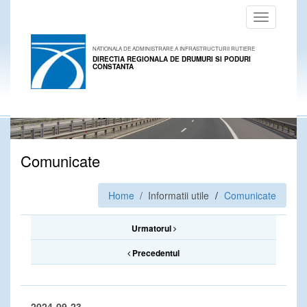
Toggle
navigation
NATIONALA DE ADMINISTRARE A INFRASTRUCTURII RUTIERE
DIRECTIA REGIONALA DE DRUMURI SI PODURI
CONSTANTA
Comunicate
Home
/ Informatii utile
Comunicate
Urmatorul
Precedentul
2024-09-23