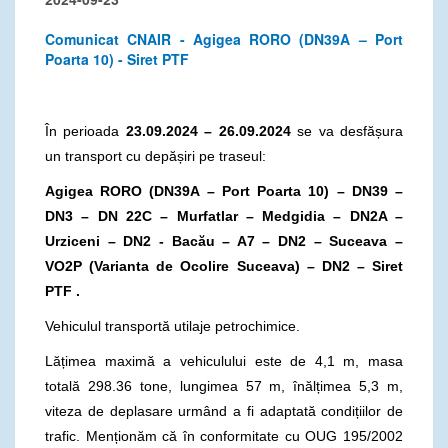
Comunicat CNAIR - Agigea RORO (DN39A – Port
Poarta 10) - Siret PTF
În perioada
23.09.2024 – 26.09.2024
se va desfășura
un transport cu depășiri pe traseul:
Agigea RORO (DN39A – Port Poarta 10) – DN39 –
DN3 – DN 22C – Murfatlar – Medgidia – DN2A –
Urziceni – DN2 - Bacău – A7 – DN2 – Suceava –
VO2P
(Varianta de Ocolire Suceava) – DN2 – Siret
PTF .
Vehiculul transportă utilaje petrochimice.
Lățimea maximă a vehiculului este de 4,1 m, masa
totală 298.36 tone, lungimea 57 m, înălțimea 5,3 m,
viteza de deplasare urmând a fi adaptată condițiilor de
trafic. Menționăm că în conformitate cu OUG 195/2002