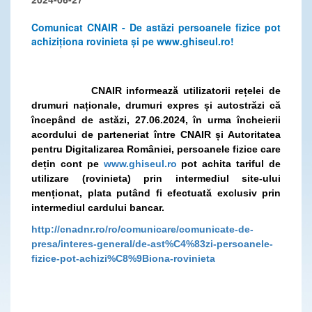
Comunicat CNAIR - De astăzi persoanele fizice pot
achiziționa rovinieta și pe www.ghiseul.ro!
CNAIR informează utilizatorii rețelei de
drumuri naționale, drumuri expres și autostrăzi că
începând de astăzi, 27.06.2024, în urma încheierii
acordului de parteneriat între CNAIR și Autoritatea
pentru Digitalizarea României, persoanele fizice care
dețin cont pe
www.ghiseul.ro
pot achita tariful de
utilizare (rovinieta) prin intermediul site-ului
menționat, plata putând fi efectuată exclusiv prin
intermediul cardului bancar.
http://cnadnr.ro/ro/comunicare/comunicate-de-
presa/interes-general/de-ast%C4%83zi-persoanele-
fizice-pot-achizi%C8%9Biona-rovinieta