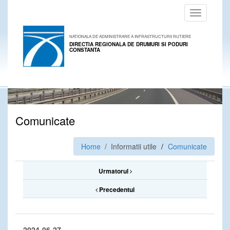
Toggle
navigation
NATIONALA DE ADMINISTRARE A INFRASTRUCTURII RUTIERE
DIRECTIA REGIONALA DE DRUMURI SI PODURI
CONSTANTA
Comunicate
Home
/ Informatii utile
Comunicate
Urmatorul
Precedentul
2024-06-27