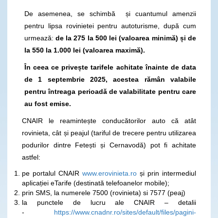
De asemenea, se schimbă și cuantumul amenzii
pentru lipsa rovinietei pentru autoturisme, după cum
urmează:
de la 275 la 500 lei (valoarea minimă) și de
la 550 la 1.000 lei (valoarea maximă).
În ceea ce privește tarifele achitate înainte de data
de 1 septembrie 2025, acestea rămân valabile
pentru întreaga perioadă de valabilitate pentru care
au fost emise.
CNAIR le reamintește conducătorilor auto că atât
rovinieta, cât și peajul (tariful de trecere pentru utilizarea
podurilor dintre Fetești și Cernavodă) pot fi achitate
astfel:
pe portalul CNAIR
www.erovinieta.ro
și prin intermediul
aplicației eTarife (destinată telefoanelor mobile);
prin SMS, la numerele 7500 (rovinieta) si 7577 (peaj)
la punctele de lucru ale CNAIR – detalii
-
https://www.cnadnr.ro/sites/default/files/pagini-