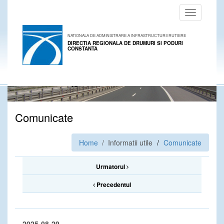
Toggle
navigation
NATIONALA DE ADMINISTRARE A INFRASTRUCTURII RUTIERE
DIRECTIA REGIONALA DE DRUMURI SI PODURI
CONSTANTA
Comunicate
Home
/ Informatii utile
Comunicate
Urmatorul
Precedentul
2025-08-29