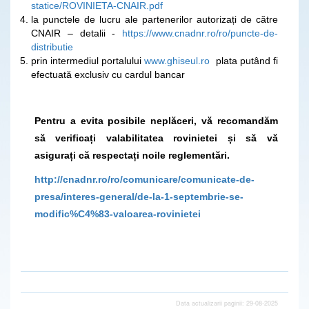
statice/ROVINIETA-CNAIR.pdf
la punctele de lucru ale partenerilor autorizați de către
CNAIR – detalii -
https://www.cnadnr.ro/ro/puncte-de-
distributie
prin intermediul portalului
www.ghiseul.ro
plata putând fi
efectuată exclusiv cu cardul bancar
Pentru a evita posibile neplăceri, vă recomandăm
să verificați valabilitatea rovinietei și să vă
asigurați că respectați noile reglementări.
http://cnadnr.ro/ro/comunicare/comunicate-de-
presa/interes-general/de-la-1-septembrie-se-
modific%C4%83-valoarea-rovinietei
Data actualizarii paginii: 29-08-2025