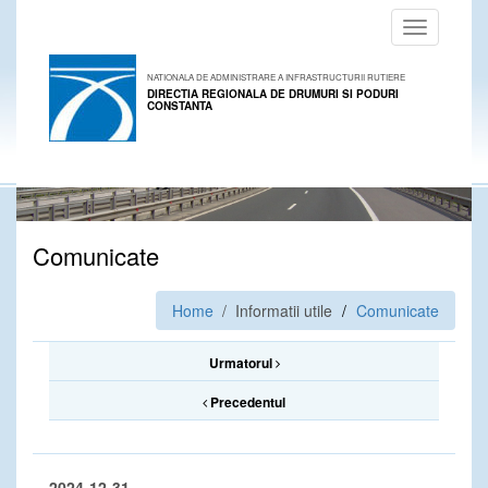
Toggle
navigation
NATIONALA DE ADMINISTRARE A INFRASTRUCTURII RUTIERE
DIRECTIA REGIONALA DE DRUMURI SI PODURI
CONSTANTA
Comunicate
Home
/ Informatii utile
Comunicate
Urmatorul
Precedentul
2024-12-31