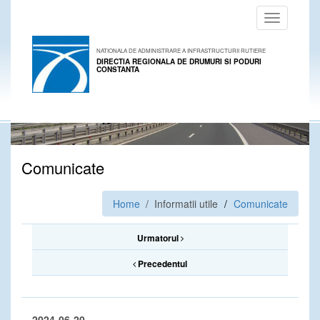
Toggle
navigation
NATIONALA DE ADMINISTRARE A INFRASTRUCTURII RUTIERE
DIRECTIA REGIONALA DE DRUMURI SI PODURI
CONSTANTA
Comunicate
Home
/ Informatii utile
Comunicate
Urmatorul
Precedentul
2024-06-20