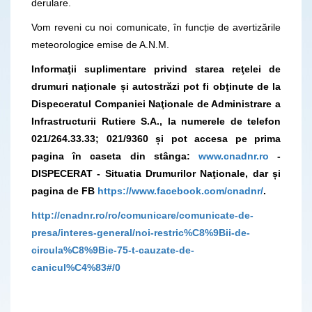
derulare.
Vom reveni cu noi comunicate, în funcție de avertizările
meteorologice emise de A.N.M.
Informaţii suplimentare privind starea reţelei de
drumuri naţionale și autostrăzi pot fi obţinute de la
Dispeceratul Companiei Naţionale de Administrare a
Infrastructurii Rutiere S.A., la numerele de telefon
021/264.33.33; 021/9360 și pot accesa pe prima
pagina în caseta din stânga:
www.cnadnr.ro
-
DISPECERAT - Situatia Drumurilor Naţionale, dar și
pagina de FB
https://www.facebook.com/cnadnr/
.
http://cnadnr.ro/ro/comunicare/comunicate-de-
presa/interes-general/noi-restric%C8%9Bii-de-
circula%C8%9Bie-75-t-cauzate-de-
canicul%C4%83#/0