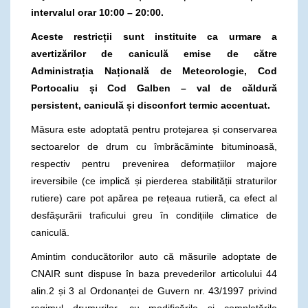
intervalul orar
10:00 – 20:00
.
Aceste restricții sunt instituite ca urmare a
avertizărilor de caniculă emise de către
Administrația Națională de Meteorologie, Cod
Portocaliu și Cod Galben – val de căldură
persistent, caniculă și disconfort termic accentuat.
Măsura este adoptată pentru protejarea și conservarea
sectoarelor de drum cu îmbrăcăminte bituminoasă,
respectiv pentru prevenirea deformațiilor majore
ireversibile (ce implică și pierderea stabilității straturilor
rutiere) care pot apărea pe rețeaua rutieră, ca efect al
desfășurării traficului greu în condițiile climatice de
caniculă.
Amintim conducătorilor auto că măsurile adoptate de
CNAIR sunt dispuse în baza prevederilor articolului 44
alin.2 și 3 al Ordonanței de Guvern nr. 43/1997 privind
regimul drumurilor, cu modificările și completările