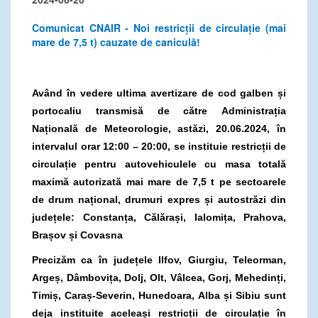
Comunicat CNAIR - Noi restricții de circulație (mai
mare de 7,5 t) cauzate de caniculă!
Având în vedere ultima avertizare de cod galben și
portocaliu transmisă de către
Administrația
Națională de Meteorologie, astăzi, 20.06.2024, în
intervalul orar 12:00 – 20:00, se instituie restricții de
circulație pentru autovehiculele cu masa totală
maximă autorizată mai mare de 7,5 t pe sectoarele
de drum național, drumuri expres și autostrăzi din
județele: Constanța, Călărași, Ialomița, Prahova,
Brașov și Covasna
Precizăm ca în județele Ilfov, Giurgiu, Teleorman,
Argeș, Dâmbovița, Dolj, Olt, Vâlcea, Gorj, Mehedinți,
Timiș, Caraș-Severin, Hunedoara, Alba și Sibiu sunt
deja instituite aceleași restricții de circulație în