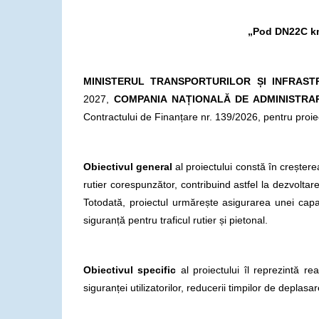
„Pod DN22C km 
MINISTERUL TRANSPORTURILOR ȘI INFRAST
2027,
COMPANIA NAȚIONALĂ DE ADMINISTRAR
Contractului de Finanțare nr. 139/2026, pentru pro
Obiectivul general
al proiectului constă în creșter
rutier corespunzător, contribuind astfel la dezvoltar
Totodată, proiectul urmărește asigurarea unei capac
siguranță pentru traficul rutier și pietonal.
Obiectivul specific
al proiectului îl reprezintă rea
siguranței utilizatorilor, reducerii timpilor de deplasa