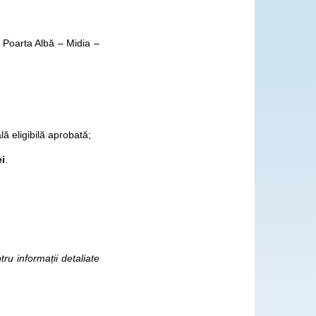
 Poarta Albă – Midia –
ă eligibilă aprobată;
ei
.
u informații detaliate