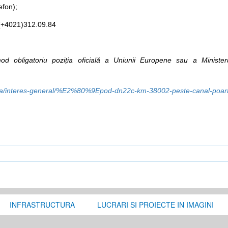
efon);
 (+4021)312.09.84
d obligatoriu poziția oficială a Uniunii Europene sau a Ministerul
resa/interes-general/%E2%80%9Epod-dn22c-km-38002-peste-canal-poa
INFRASTRUCTURA
LUCRARI SI PROIECTE IN IMAGINI