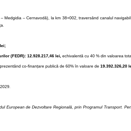
– Medgidia – Cernavodă), la km 38+002, traversând canalul navigabil
ța.
lei;
rilor (FEDR): 12.928.217,46 lei,
echivalentă cu 40 % din valoarea total
eprezentând co-finanțare publică de 60% în valoare de
19.392.326,20 l
.2029.
ul European de Dezvoltare Regională, prin Programul Transport. Pentr