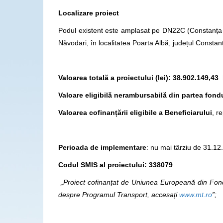
Localizare proiect
Podul existent este amplasat pe DN22C (Constanța 
Năvodari, în localitatea Poarta Albă, județul Constan
Valoarea totală a proiectului (lei): 38.902.149,43 
Valoare eligibilă nerambursabilă din partea fondu
Valoarea cofinanțării eligibile a Beneficiarului
, r
Perioada de implementare
: nu mai târziu de 31.12
Codul SMIS al proiectului: 338079
„Proiect cofinanțat de Uniunea Europeană din Fond
despre Programul Transport, accesați
www.mt.ro
”;