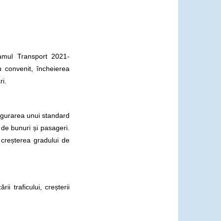
amul Transport 2021-
u convenit, încheierea
i.
sigurarea unui standard
 de bunuri și pasageri.
i creșterea gradului de
i traficului, creșterii