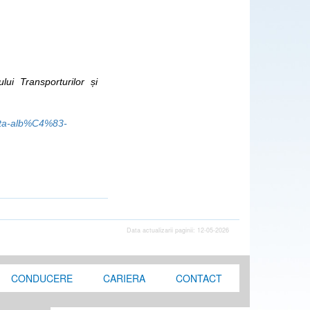
ui Transporturilor și
rta-alb%C4%83-
Data actualizarii paginii: 12-05-2026
CONDUCERE
CARIERA
CONTACT