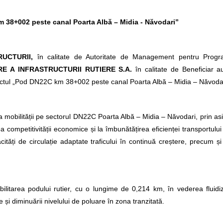
38+002 peste canal Poarta Albă – Midia - Năvodari”
RUCTURII,
în calitate de Autoritate de Management pentru Progr
E A INFRASTRUCTURII RUTIERE S.A.
în calitate de Beneficiar a
iectul „Pod DN22C km 38+002 peste canal Poarta Albă – Midia – Năvodar
ea mobilității pe sectorul DN22C Poarta Albă – Midia – Năvodari, prin a
ea competitivității economice și la îmbunătățirea eficienței transportului
ități de circulație adaptate traficului în continuă creștere, precum ș
bilitarea podului rutier, cu o lungime de 0,214 km, în vederea fluidizări
re și diminuării nivelului de poluare în zona tranzitată.