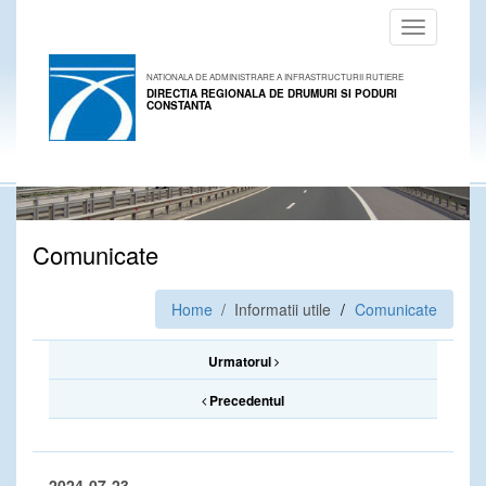
Toggle
navigation
NATIONALA DE ADMINISTRARE A INFRASTRUCTURII RUTIERE
DIRECTIA REGIONALA DE DRUMURI SI PODURI
CONSTANTA
Comunicate
Home
/ Informatii utile
Comunicate
Urmatorul
Precedentul
2024-07-23