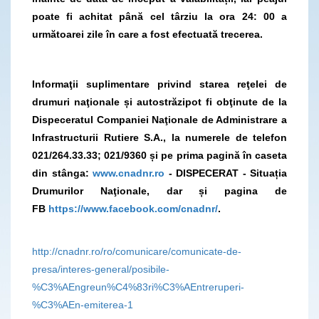
poate fi achitat până cel târziu la ora 24: 00 a
următoarei zile în care a fost efectuată trecerea.
Informaţii suplimentare privind starea reţelei de
drumuri naţionale și autostrăzipot fi obţinute de la
Dispeceratul Companiei Naţionale de Administrare a
Infrastructurii Rutiere S.A., la numerele de telefon
021/264.33.33; 021/9360 și pe prima pagină în caseta
din stânga:
www.cnadnr.ro
- DISPECERAT - Situația
Drumurilor Naţionale, dar și pagina de
FB
https://www.facebook.com/cnadnr/
.
http://cnadnr.ro/ro/comunicare/comunicate-de-
presa/interes-general/posibile-
%C3%AEngreun%C4%83ri%C3%AEntreruperi-
%C3%AEn-emiterea-1