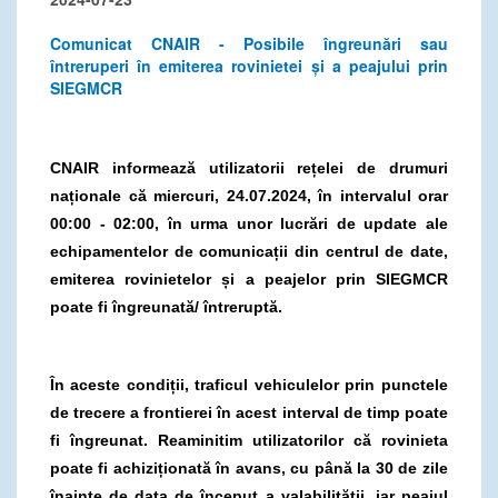
Comunicat CNAIR - Posibile îngreunări sau
întreruperi în emiterea rovinietei și a peajului prin
SIEGMCR
CNAIR informează utilizatorii rețelei de drumuri
naționale că miercuri, 24.07.2024, în intervalul orar
00:00 - 02:00, în urma unor lucrări de update ale
echipamentelor de comunicații din centrul de date,
emiterea rovinietelor și a peajelor prin SIEGMCR
poate fi îngreunată/ întreruptă.
În aceste condiții, traficul vehiculelor prin punctele
de trecere a frontierei în acest interval de timp poate
fi îngreunat. Reaminitim utilizatorilor că rovinieta
poate fi achiziționată în avans, cu până la 30 de zile
înainte de data de început a valabilității, iar peajul