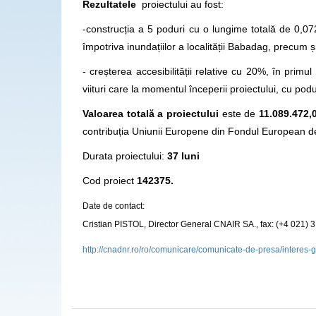
Rezultatele
proiectului au fost:
-construcția a 5 poduri cu o lungime totală de 0,0
împotriva inundațiilor a localității Babadag, precum 
- creșterea accesibilității relative cu 20%, în primu
viituri care la momentul începerii proiectului, cu podu
Valoarea totală a proiectului
este de
11.089.472,
contribuția Uniunii Europene din Fondul European 
Durata proiectului:
37 luni
Cod proiect
142375.
Date de contact:
Cristian PISTOL, Director General CNAIR SA., fax: (+4 021) 
http://cnadnr.ro/ro/comunicare/comunicate-de-presa/intere