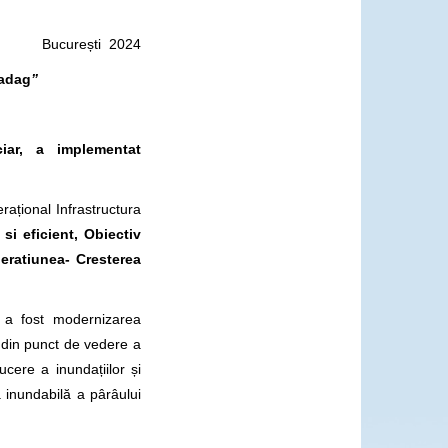
București 2024
badag
”
ar, a implementat
ațional Infrastructura
si eficient, Obiectiv
eratiunea- Cresterea
 a fost modernizarea
e din punct de vedere a
ucere a inundațiilor și
 inundabilă a pârâului