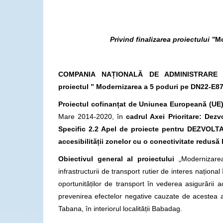
Privind finalizarea proiectului ”
Mo
COMPANIA NAȚIONALĂ DE ADMINISTRARE A I
proiectul
”
Modernizarea a 5 poduri pe DN22-E87 d
Proiectul cofinanțat de Uniunea Europeană (UE
Mare 2014-2020, în
cadrul Axei Prioritare: Dezv
Specific 2.2 Apel de proiecte pentru DEZVOLT
accesibilității zonelor cu o conectivitate redusă l
Obiectivul general al proiectului
„Modernizarea
infrastructurii de transport rutier de interes națion
oportunităților de transport în vederea asigurării a
prevenirea efectelor negative cauzate de acestea as
Tabana, în interiorul localității Babadag.