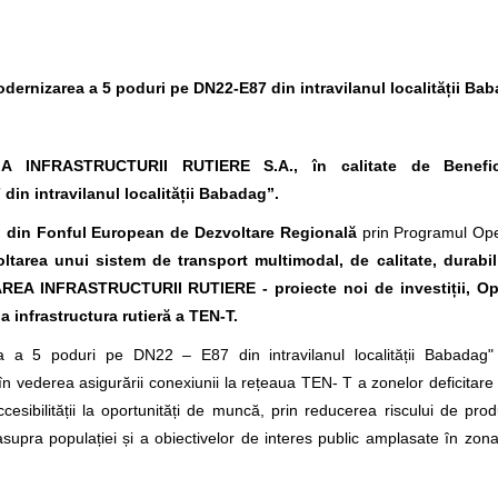
dernizarea a 5 poduri pe DN22-E87 din intravilanul localității Ba
NFRASTRUCTURII RUTIERE S.A., în calitate de Benefici
in intravilanul localității Babadag
”.
) din Fonful European de Dezvoltare Regională
prin Programul Oper
oltarea unui sistem de transport multimodal, de calitate, durabil 
AREA INFRASTRUCTURII RUTIERE - proiecte noi de investiții, Op
a infrastructura rutieră a TEN-T.
 a 5 poduri pe DN22 – E87 din intravilanul localității Babadag"
al în vederea asigurării conexiunii la rețeaua TEN- T a zonelor deficitar
ccesibilității la oportunități de muncă, prin reducerea riscului de prod
upra populației și a obiectivelor de interes public amplasate în zona