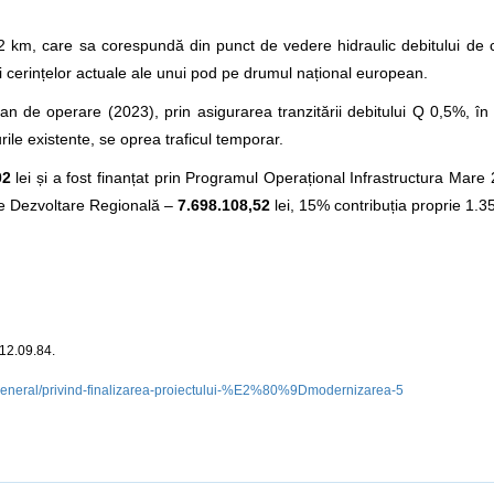
72 km, care sa corespundă din punct de vedere hidraulic debitului de 
și cerințelor actuale ale unui pod pe drumul național european.
l an de operare (2023), prin asigurarea tranzitării debitului Q 0,5%, în 
rile existente, se oprea traficul temporar.
02
lei și a fost finanțat prin Programul Operațional Infrastructura Mar
de Dezvoltare Regională –
7.698.108,52
lei, 15% contribuția proprie 1.3
312.09.84.
s-general/privind-finalizarea-proiectului-%E2%80%9Dmodernizarea-5