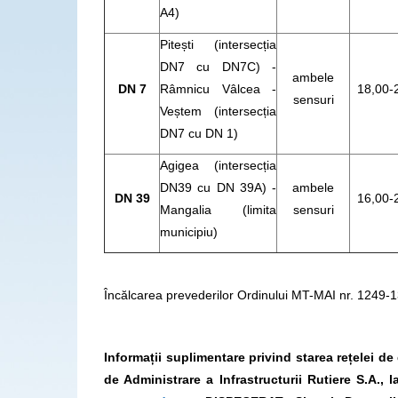
A4)
Pitești (intersecția
DN7 cu DN7C) -
ambele
DN 7
Râmnicu Vâlcea -
18,00-
sensuri
Veștem (intersecția
DN7 cu DN 1)
Agigea (intersecția
DN39 cu DN 39A) -
ambele
DN 39
16,00-
Mangalia (limita
sensuri
municipiu)
Încălcarea prevederilor Ordinului MT-MAI nr. 1249-
Informații suplimentare privind starea rețelei d
de Administrare a Infrastructurii Rutiere S.A.,