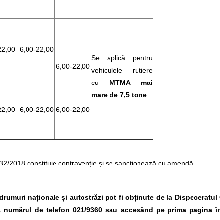
22,00
6,00-22,00
Se aplică pentru
6,00-22,00
vehiculele rutiere
cu
MTMA mai
mare de 7,5 tone
22,00
6,00-22,00
6,00-22,00
132/2018 constituie contravenție și se sancționează cu amendă.
e drumuri naționale și autostrăzi pot fi obținute de la Dispeceratu
 la numărul de telefon 021/9360
sau accesând pe prima pagina în