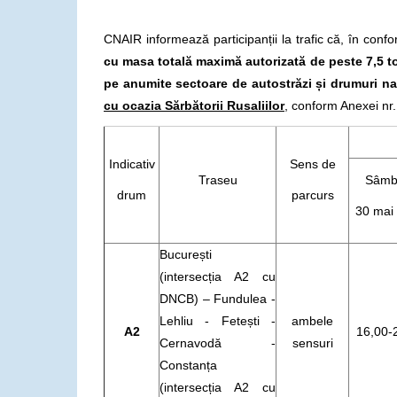
CNAIR informează participanții la trafic că, în con
cu masa totală maximă autorizată de peste 7,5 to
pe anumite sectoare de autostrăzi și drumuri naț
cu ocazia Sărbătorii Rusaliilor
, conform Anexei nr
Indicativ
Sens de
Traseu
Sâmb
drum
parcurs
30 mai
București
(intersecția A2 cu
DNCB) – Fundulea -
Lehliu - Fetești -
ambele
A2
16,00-
Cernavodă -
sensuri
Constanța
(intersecția A2 cu