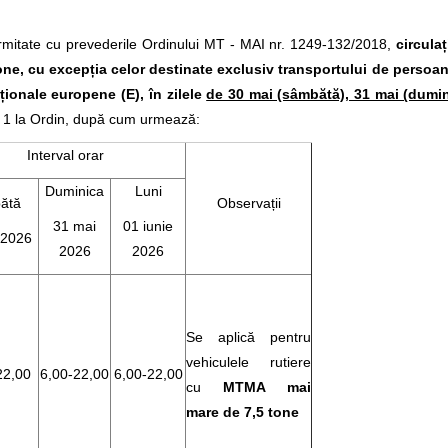
formitate cu prevederile Ordinului MT - MAI nr. 1249-132/2018,
circulaț
ne, cu excepția celor destinate exclusiv transportului de persoane,
ionale europene (E), în zilele
de 30 mai (sâmbătă), 31 mai (duminic
. 1 la Ordin, după cum urmează:
Interval orar
Duminica
Luni
ătă
Observații
31 mai
01 iunie
 2026
2026
2026
Se aplică pentru
vehiculele rutiere
22,00
6,00-22,00
6,00-22,00
cu
MTMA mai
mare de 7,5 tone