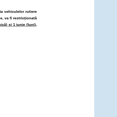
ia vehiculelor rutiere
 va fi restricționată
ă) și 1 iunie (luni),