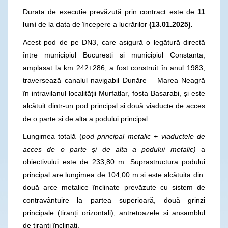
Durata de execuție prevăzută prin contract este de
11
luni
de la data de începere a lucrărilor
(13.01.2025).
Acest pod de pe DN3, care asigură o legătură directă
între municipiul Bucuresti si municipiul Constanta,
amplasat la km 242+286, a fost construit în anul 1983,
traversează canalul navigabil Dunăre – Marea Neagră
în intravilanul localității Murfatlar, fosta Basarabi, și este
alcătuit dintr-un pod principal și două viaducte de acces
de o parte și de alta a podului principal.
Lungimea totală (
pod principal metalic + viaductele de
acces de o parte și de alta a podului metalic)
a
obiectivului este de 233,80 m. Suprastructura podului
principal are lungimea de 104,00 m și este alcătuita din:
două arce metalice înclinate prevăzute cu sistem de
contravântuire la partea superioară, două grinzi
principale (tiranți orizontali), antretoazele și ansamblul
de tiranți înclinați.