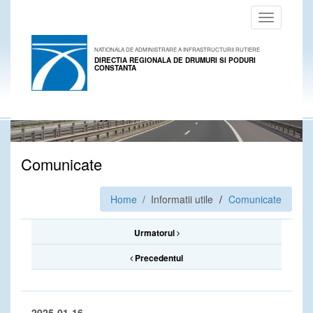
Toggle
navigation
NATIONALA DE ADMINISTRARE A INFRASTRUCTURII RUTIERE
DIRECTIA REGIONALA DE DRUMURI SI PODURI
CONSTANTA
Comunicate
Home
/ Informatii utile
Comunicate
Urmatorul
Precedentul
2025-01-16