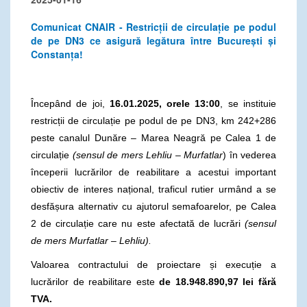
Comunicat CNAIR - Restricții de circulație pe podul
de pe DN3 ce asigură legătura între București și
Constanța!
Începând de joi,
16.01.2025,
orele 13:00
, se instituie
restricții de circulație pe podul de pe DN3, km 242+286
peste canalul Dunăre – Marea Neagră pe Calea 1 de
circulație
(sensul de mers Lehliu – Murfatlar
) în vederea
începerii lucrărilor de reabilitare a acestui important
obiectiv de interes național, traficul rutier urmând a se
desfășura alternativ cu ajutorul semafoarelor, pe Calea
2 de circulație care nu este afectată de lucrări
(sensul
de mers Murfatlar – Lehliu).
Valoarea contractului de proiectare și execuție a
lucrărilor de reabilitare este
de 18.948.890,97 lei fără
TVA.