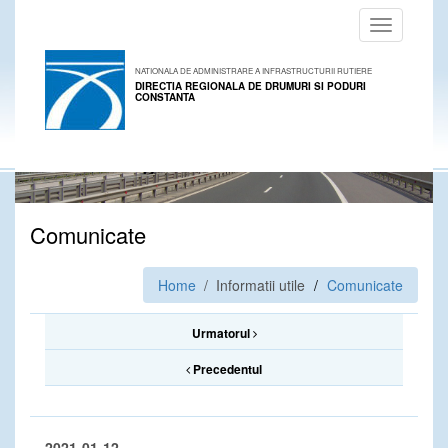
Toggle
navigation
NATIONALA DE ADMINISTRARE A INFRASTRUCTURII RUTIERE
DIRECTIA REGIONALA DE DRUMURI SI PODURI
CONSTANTA
Comunicate
Home
/ Informatii utile
Comunicate
Urmatorul
Precedentul
2021-01-12