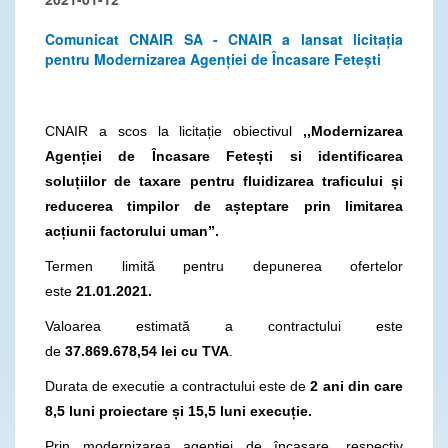
Comunicat CNAIR SA - CNAIR a lansat licitația
pentru Modernizarea Agenției de Încasare Fetești
CNAIR a scos la licitație obiectivul
,,Modernizarea
Agenției de Încasare Fetești si identificarea
soluțiilor de taxare pentru fluidizarea traficului și
reducerea timpilor de așteptare prin limitarea
acțiunii factorului uman”.
Termen limită pentru depunerea ofertelor
este
21.01.2021.
Valoarea estimată a contractului este
de
37.869.678,54
lei cu TVA
.
Durata de executie a contractului este de
2 ani din care
8,5 luni proiectare și 15,5 luni execuție.
Prin modernizarea agenției de încasare, respectiv