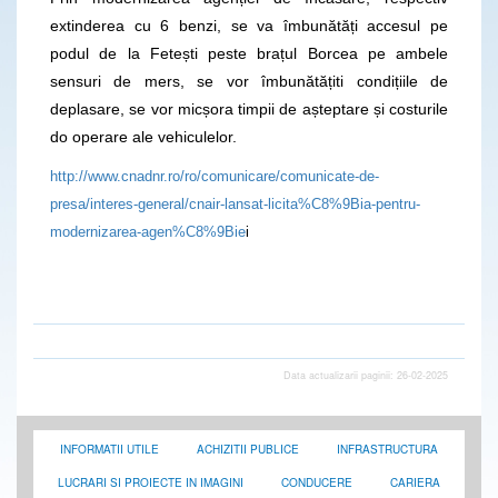
extinderea cu 6 benzi, se va îmbunătăți accesul pe
podul de la Fetești peste brațul Borcea pe ambele
sensuri de mers, se vor îmbunătățiti condițiile de
deplasare, se vor micșora timpii de așteptare și costurile
do operare ale vehiculelor.
http://www.cnadnr.ro/ro/comunicare/comunicate-de-
presa/interes-general/cnair-lansat-licita%C8%9Bia-pentru-
modernizarea-agen%C8%9Bie
i
Data actualizarii paginii: 26-02-2025
INFORMATII UTILE
ACHIZITII PUBLICE
INFRASTRUCTURA
LUCRARI SI PROIECTE IN IMAGINI
CONDUCERE
CARIERA