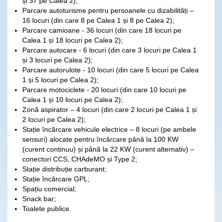
și 37 pe Calea 2);
Parcare autoturisme pentru persoanele cu dizabilități –
16 locuri (din care 8 pe Calea 1 și 8 pe Calea 2);
Parcare camioane - 36 locuri (din care 18 locuri pe
Calea 1 și 18 locuri pe Calea 2);
Parcare autocare - 6 locuri (din care 3 locuri pe Calea 1
și 3 locuri pe Calea 2);
Parcare autorulote - 10 locuri (din care 5 locuri pe Calea
1 și 5 locuri pe Calea 2);
Parcare motociclete - 20 locuri (din care 10 locuri pe
Calea 1 și 10 locuri pe Calea 2);
Zonă aspirator – 4 locuri (din care 2 locuri pe Calea 1 și
2 locuri pe Calea 2);
Stație încărcare vehicule electrice – 8 locuri (pe ambele
sensuri) alocate pentru încărcare până la 100 KW
(curent continuu) și până la 22 KW (curent alternativ) –
conectori CCS, CHAdeMO și Type 2;
Stație distribuție carburant;
Stație încărcare GPL;
Spațiu comercial;
Snack bar;
Toalete publice.