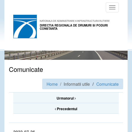
Toggle
navigation
NATIONALA DE ADMINISTRARE A INFRASTRUCTURII RUTIERE
DIRECTIA REGIONALA DE DRUMURI SI PODURI
CONSTANTA
Comunicate
Home
/ Informatii utile
Comunicate
Urmatorul
Precedentul
2022-07-26