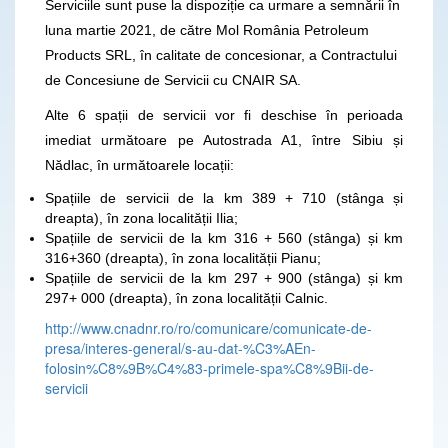
Serviciile sunt puse la dispoziție ca urmare a semnării în
luna martie 2021, de către Mol România Petroleum
Products SRL, în calitate de concesionar, a Contractului
de Concesiune de Servicii cu CNAIR SA.
Alte 6 spații de servicii vor fi deschise în perioada
imediat următoare pe Autostrada A1, între Sibiu și
Nădlac, în următoarele locații:
Spațiile de servicii de la km 389 + 710 (stânga și
dreapta), în zona localității Ilia;
Spațiile de servicii de la km 316 + 560 (stânga) și km
316+360 (dreapta), în zona localității Pianu;
Spațiile de servicii de la km 297 + 900 (stânga) și km
297+ 000 (dreapta), în zona localității Calnic.
http://www.cnadnr.ro/ro/comunicare/comunicate-de-
presa/interes-general/s-au-dat-%C3%AEn-
folosin%C8%9B%C4%83-primele-spa%C8%9Bii-de-
servicii