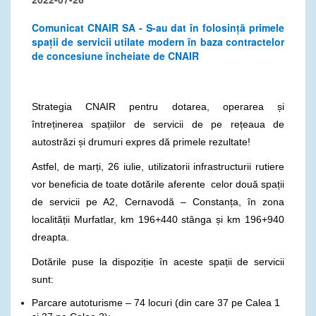
Comunicat CNAIR SA - S-au dat în folosință primele
spații de servicii utilate modern în baza contractelor
de concesiune încheiate de CNAIR
Strategia CNAIR pentru dotarea, operarea și
întreținerea spațiilor de servicii de pe rețeaua de
autostrăzi și drumuri expres dă primele rezultate!
Astfel, de marți, 26 iulie, utilizatorii infrastructurii rutiere
vor beneficia de toate dotările aferente celor două spații
de servicii pe A2, Cernavodă – Constanța, în zona
localității Murfatlar, km 196+440 stânga și km 196+940
dreapta.
Dotările puse la dispoziție în aceste spații de servicii
sunt:
Parcare autoturisme – 74 locuri (din care 37 pe Calea 1