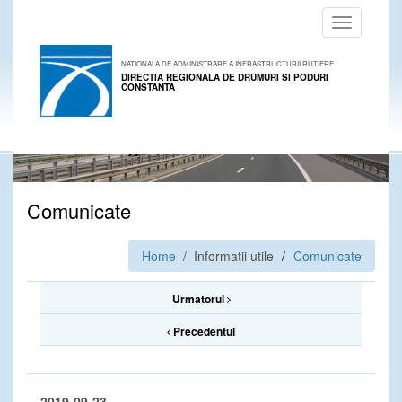
Toggle
navigation
NATIONALA DE ADMINISTRARE A INFRASTRUCTURII RUTIERE
DIRECTIA REGIONALA DE DRUMURI SI PODURI
CONSTANTA
Comunicate
Home
/ Informatii utile
Comunicate
Urmatorul
Precedentul
2019-09-23