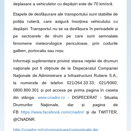
deplasare a vehiculelor cu depășiri este de 70 km/oră.
Etapele de desfășurare ale transportului sunt stabilite de
poliția rutieră, care asigură însoțirea vehiculului cu
depășiri. Transportul nu se va desfășura în perioadele și
pe sectoarele de drum pe care sunt semnalate
fenomene meteorologice periculoase, prin codurile
galben, portocaliu sau roșu.
Informaţii suplimentare privind starea reţelei de drumuri
naţionale pot fi obţinute de la Dispeceratul Companiei
Naţionale de Administrare a Infrastructurii Rutiere S.A.,
la numerele de telefon 021/264.33.33; 021/9360,
0800.800.301 și pot accesa pe prima pagina în caseta
din stânga:
www.cnadnr.ro
- DISPECERAT - Șituatia
Drumurilor Naţionale, dar și pagina de
FB
https://www.facebook.com/cnadnr/
și de TWITTER,
@CNADNR.
http://cnadnr.ro/ro/comunicare/comunicate-de-