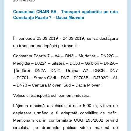
Comunicat CNAIR SA - Transport agabaritic pe ruta
Constanța Poarta 7 – Dacia Mioveni
În perioada 23.09.2019 - 24.09.2019, se va desfășura
un transport cu depășiri pe traseul :
Constanța Poarta 7 – A4 – DN3 – Murfatlar – DN22C –
Medgidia – DJ224 – Siliștea – DC63 – Gălbiori – DN2A –
Țăndărei – DN2A – DN21 – Drajna – A2 – DNCB – DN7
– DJ701 – Strada Gării – DN7 – DJ703B – DJ702G – A1
– DN73 – Centura Mioveni Sud – Dacia Mioveni
Vehiculul transportă echipament industrial.
Lățimea maximă a vehiculului este 5,00 m, viteza de
deplasare urmând a fi adaptată condițiilor de trafic.
Menționăm ca în conformitate OUG 195/2002 privind
circulația pe drumurile publice viteza maximă de