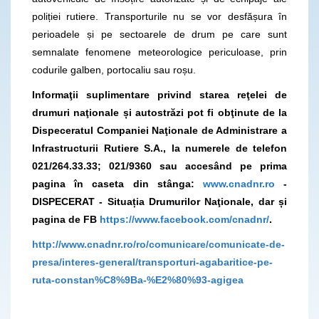
poliției rutiere. Transporturile nu se vor desfășura în
perioadele și pe sectoarele de drum pe care sunt
semnalate fenomene meteorologice periculoase, prin
codurile galben, portocaliu sau roșu.
Informaţii suplimentare privind starea reţelei de
drumuri naţionale și autostrăzi pot fi obţinute de la
Dispeceratul Companiei Naţionale de Administrare a
Infrastructurii Rutiere S.A., la numerele de telefon
021/264.33.33; 021/9360
sau accesând pe prima
pagina în caseta din stânga:
www.cnadnr.ro
-
DISPECERAT - Situația Drumurilor Naţionale, dar și
pagina de FB
https://www.facebook.com/cnadnr/
.
http://www.cnadnr.ro/ro/comunicare/comunicate-de-
presa/interes-general/transporturi-agabaritice-pe-
ruta-constan%C8%9Ba-%E2%80%93-agigea