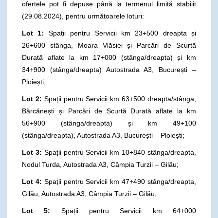
ofertele pot fi depuse până la termenul limită stabilit
(29.08.2024), pentru următoarele loturi:
Lot 1:
Spații pentru Servicii km 23+500 dreapta și
26+600 stânga, Moara Vlăsiei și Parcări de Scurtă
Durată aflate la km 17+000 (stânga/dreapta) și km
34+900 (stânga/dreapta) Autostrada A3, București –
Ploiești;
Lot 2:
Spații pentru Servicii km 63+500 dreapta/stânga,
Bărcănești și Parcări de Scurtă Durată aflate la km
56+900 (stânga/dreapta) și km 49+100
(stânga/dreapta), Autostrada A3, București – Ploiești;
Lot 3:
Spații pentru Servicii km 10+840 stânga/dreapta,
Nodul Turda, Autostrada A3, Câmpia Turzii – Gilău;
Lot 4:
Spații pentru Servicii km 47+490 stânga/dreapta,
Gilău, Autostrada A3, Câmpia Turzii – Gilău;
Lot 5:
Spații pentru Servicii km 64+000