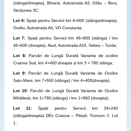
(stânga/dreapta), Biharia, Autostrada A3, Gilău – Borș,
Secțiunea 3C;
Lot 6:
Spații pentru Servicii km 4+000 (stânga/dreapta),
Ovidiu, Autostrada A4, VO Constanța;
Lot 7:
Spații pentru Servicii km 46+800 (stânga) / km
46+600 (dreapta), Aiud, Autostrada A10, Sebeș – Turda;
Lot 8:
Parcări de Lungă Durată Varianta de ocolire
Craiova Sud, km 4+460 dreapta și km 3 + 780 stânga;
Lot 9:
Parcări de Lungă Durată Varianta de Ocolire
Satu-Mare, km 7+550 (stânga) / km 4+400(dreapta);
Lot 10:
Parcări de Lungă Durată Varianta de Ocolire
Mihăilești, km 1+780 (stânga) / km 1+960 (dreapta);
Lot 11:
Spații pentru Servicii km 29+240
(stânga/dreapta) DEx Craiova – Pitești, Tronson 2, Lot
1;