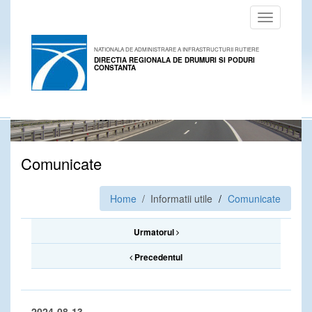
Toggle
navigation
NATIONALA DE ADMINISTRARE A INFRASTRUCTURII RUTIERE
DIRECTIA REGIONALA DE DRUMURI SI PODURI
CONSTANTA
Comunicate
Home
/ Informatii utile
Comunicate
Urmatorul
Precedentul
2024-08-13