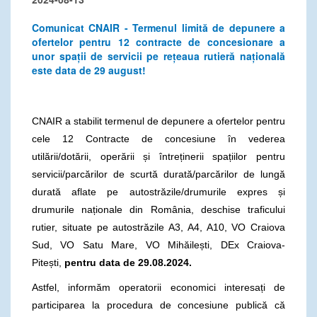
Comunicat CNAIR - Termenul limită de depunere a
ofertelor pentru 12 contracte de concesionare a
unor spații de servicii pe rețeaua rutieră națională
este data de 29 august!
CNAIR a stabilit termenul de depunere a ofertelor pentru
cele 12 Contracte de concesiune în vederea
utilării/dotării, operării și întreținerii spațiilor pentru
servicii/parcărilor de scurtă durată/parcărilor de lungă
durată aflate pe autostrăzile/drumurile expres și
drumurile naționale din România, deschise traficului
rutier, situate pe autostrăzile A3, A4, A10, VO Craiova
Sud, VO Satu Mare, VO Mihăilești, DEx Craiova-
Pitești,
pentru data de 29.08.2024.
Astfel, informăm operatorii economici interesați de
participarea la procedura de concesiune publică că