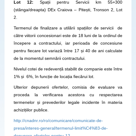
Lot 12:
Spații pentru Servicii km 55+300
(stânga/dreapta) DEx Craiova – Pitești, Tronson 2, Lot
2.
Termenul de finalizare a utilării spațiilor de servicii de
către viitorii concesionari este de 18 luni de la ordinul de
începere a contractului, iar perioada de concesiune
pentru fiecare lot variază între 17 și 40 de ani calculate
de la momentul semnării contractului.
Nivelul cotei de redevență stabilit de companie este între
1% și 6%, în funcție de locația fiecărui lot.
Ulterior depunerii ofertelor, comisia de evaluare va
proceda la verificarea acestora cu respectarea
termenelor și prevederilor legale incidente în materia
achizițiilor publice.
http://cnadnr.ro/ro/comunicare/comunicate-de-
presa/interes-general/termenul-limit%C4%83-de-
depunere-ofertelor-pentru-12