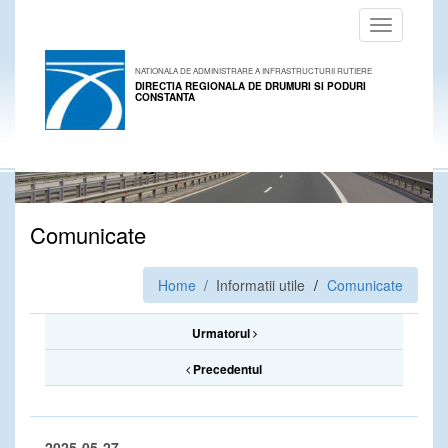
Toggle
navigation
NATIONALA DE ADMINISTRARE A INFRASTRUCTURII RUTIERE
DIRECTIA REGIONALA DE DRUMURI SI PODURI
CONSTANTA
Comunicate
Home
/ Informatii utile
Comunicate
Urmatorul
Precedentul
2025-05-27