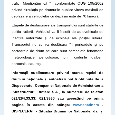
trafic. Menționăm că în conformitate OUG 195/2002
privind circulația pe drumurile publice viteza maximă de
deplasare a vehiculelor cu depășiri este de 70 km/oră.
Etapele de desfășurare ale transportului sunt stabilite de
poliția rutieră. Vehiculul va fi însoțit de autovehicule de
însoțire autorizate și de echipaje ale poliției rutiere.
Transportul nu se va desfășura în perioadele și pe
sectoarele de drum pe care sunt semnalate fenomene
meteorologice periculoase, prin codurile galben,
portocaliu sau roșu.
Informaţii suplimentare privind starea reţelei de
drumuri naţionale și autostrăzi pot fi obţinute de la
Dispeceratul Companiei Naţionale de Administrare a
Infrastructurii Rutiere S.A., la numerele de telefon
021/264.33.33; 021/9360
sau accesând pe prima
pagina în caseta din stânga:
www.cnadnr.ro
-
DISPECERAT - Situatia Drumurilor Naţionale, dar și