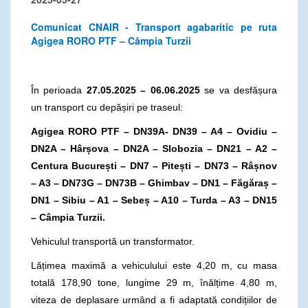
Comunicat CNAIR - Transport agabaritic pe ruta
Agigea RORO PTF – Câmpia Turzii
În perioada
27.05.2025 – 06.06.2025
se va desfășura
un transport cu depășiri pe traseul:
Agigea RORO PTF – DN39A- DN39 – A4 – Ovidiu –
DN2A – Hârșova – DN2A – Slobozia – DN21 – A2 –
Centura București – DN7 – Pitești – DN73 – Râșnov
– A3 – DN73G – DN73B – Ghimbav – DN1 – Făgăraș –
DN1 – Sibiu – A1 – Sebeș – A10 – Turda – A3 – DN15
– Câmpia Turzii.
Vehiculul transportă un transformator.
Lățimea maximă a vehiculului este 4,20 m, cu masa
totală 178,90 tone, lungime 29 m, înălțime 4,80 m,
viteza de deplasare urmând a fi adaptată condițiilor de