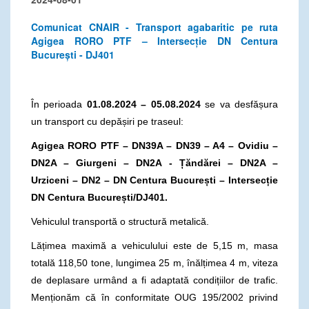
Comunicat CNAIR - Transport agabaritic pe ruta
Agigea RORO PTF – Intersecție DN Centura
București - DJ401
În perioada
01.08.2024 – 05.08.2024
se va desfășura
un transport cu depășiri pe traseul:
Agigea RORO PTF –
DN39A – DN39 – A4 – Ovidiu –
DN2A – Giurgeni – DN2A - Țăndărei – DN2A –
Urziceni – DN2 – DN Centura București
– Intersecție
DN Centura București/DJ401.
Vehiculul transportă o structură metalică.
Lățimea maximă a vehiculului este de 5,15 m, masa
totală 118,50 tone, lungimea 25 m, înălțimea 4 m, viteza
de deplasare urmând a fi adaptată condițiilor de trafic.
Menționăm că în conformitate OUG 195/2002 privind