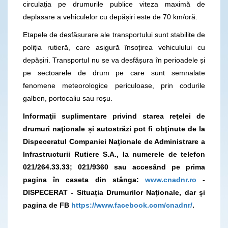
circulația pe drumurile publice viteza maximă de
deplasare a vehiculelor cu depășiri este de 70 km/oră.
Etapele de desfășurare ale transportului sunt stabilite de
poliția rutieră, care asigură însoțirea vehiculului cu
depășiri. Transportul nu se va desfășura în perioadele și
pe sectoarele de drum pe care sunt semnalate
fenomene meteorologice periculoase, prin codurile
galben, portocaliu sau roșu.
Informaţii suplimentare privind starea reţelei de
drumuri naţionale și autostrăzi pot fi obţinute de la
Dispeceratul Companiei Naţionale de Administrare a
Infrastructurii Rutiere S.A., la numerele de telefon
021/264.33.33; 021/9360
sau accesând pe prima
pagina în caseta din stânga:
www.cnadnr.ro
-
DISPECERAT - Situația Drumurilor Naţionale, dar și
pagina de FB
https://www.facebook.com/cnadnr/
.