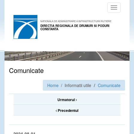
Toggle
navigation
NATIONALA DE ADMINISTRARE A INFRASTRUCTURII RUTIERE
DIRECTIA REGIONALA DE DRUMURI SI PODURI
CONSTANTA
Comunicate
Home
/ Informatii utile
Comunicate
Urmatorul
Precedentul
2024-08-01