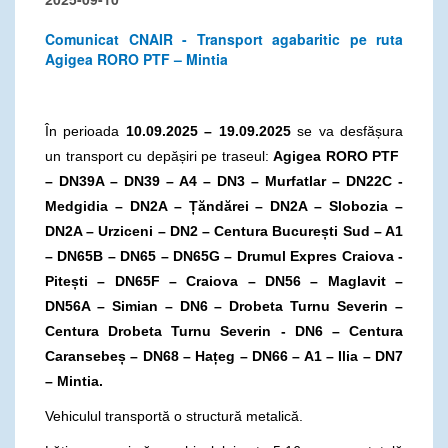
Comunicat CNAIR - Transport agabaritic pe ruta
Agigea RORO PTF – Mintia
În perioada
10.09.2025 – 19.09.2025
se va desfășura
un transport cu depășiri pe traseul:
Agigea RORO PTF
– DN39A –
DN39 – A4 – DN3 – Murfatlar – DN22C -
Medgidia – DN2A – Țăndărei – DN2A – Slobozia –
DN2A – Urziceni – DN2 – Centura București Sud – A1
– DN65B – DN65 – DN65G – Drumul Expres Craiova -
Pitești – DN65F – Craiova – DN56 – Maglavit –
DN56A – Simian – DN6 – Drobeta Turnu Severin –
Centura Drobeta Turnu Severin - DN6 – Centura
Caransebeș – DN68 – Hațeg – DN66 – A1 – Ilia – DN7
– Mintia.
Vehiculul transportă o structură metalică.