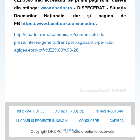
din stânga:
www.cnadnr.ro
- DISPECERAT - Situația
Drumurilor Naţionale, dar și pagina de
FB
https://www.facebook.com/cnadnr/
.
http://cnadnr.ro/ro/comunicare/comunicate-de-
presa/interes-general/transport-agabaritic-pe-ruta-
agigea-roro-ptf-%E2%80%93-28
Data actualizarii paginii: 10-09-2025
INFORMATII UTILE
ACHIZITII PUBLICE
INFRASTRUCTURA
LUCRARI SI PROIECTE IN IMAGINI
CONDUCERE
CARIERA
CONTACT
Copyright DRDPCT © - Toate drepturile rezervate