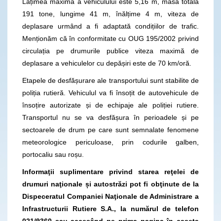
Lățimea maximă a vehiculului este 5,16 m, masa totală
191 tone, lungime 41 m, înălțime 4 m, viteza de
deplasare urmând a fi adaptată condițiilor de trafic.
Menționăm că în conformitate cu OUG 195/2002 privind
circulația pe drumurile publice viteza maximă de
deplasare a vehiculelor cu depășiri este de 70 km/oră.
Etapele de desfășurare ale transportului sunt stabilite de
poliția rutieră. Vehiculul va fi însoțit de autovehicule de
însoțire autorizate și de echipaje ale poliției rutiere.
Transportul nu se va desfășura în perioadele și pe
sectoarele de drum pe care sunt semnalate fenomene
meteorologice periculoase, prin codurile galben,
portocaliu sau roșu.
Informaţii suplimentare privind starea reţelei de
drumuri naţionale și autostrăzi pot fi obţinute de la
Dispeceratul Companiei Naţionale de Administrare a
Infrastructurii Rutiere S.A., la numărul de telefon
021/9360
sau accesând pe prima pagina în caseta