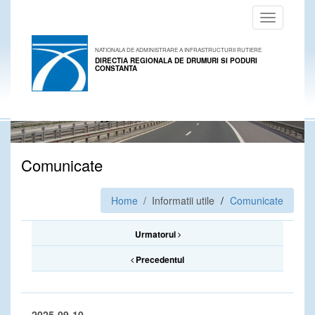
Toggle
navigation
NATIONALA DE ADMINISTRARE A INFRASTRUCTURII RUTIERE
DIRECTIA REGIONALA DE DRUMURI SI PODURI
CONSTANTA
Comunicate
Home
/ Informatii utile
Comunicate
Urmatorul
Precedentul
2025-09-10