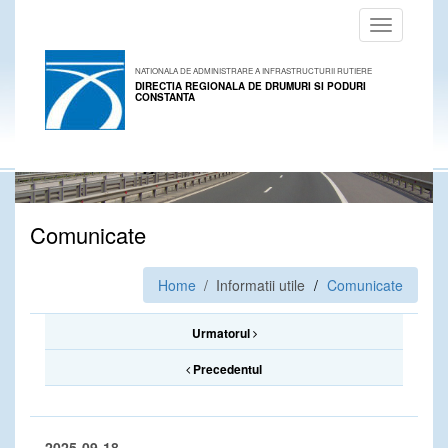
Toggle
navigation
NATIONALA DE ADMINISTRARE A INFRASTRUCTURII RUTIERE
DIRECTIA REGIONALA DE DRUMURI SI PODURI
CONSTANTA
Comunicate
Home
/ Informatii utile
Comunicate
Urmatorul
Precedentul
2025-09-18