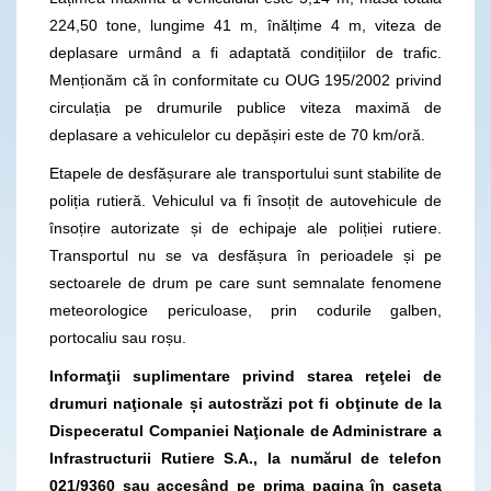
224,50 tone, lungime 41 m, înălțime 4 m, viteza de
deplasare urmând a fi adaptată condițiilor de trafic.
Menționăm că în conformitate cu OUG 195/2002 privind
circulația pe drumurile publice viteza maximă de
deplasare a vehiculelor cu depășiri este de 70 km/oră.
Etapele de desfășurare ale transportului sunt stabilite de
poliția rutieră. Vehiculul va fi însoțit de autovehicule de
însoțire autorizate și de echipaje ale poliției rutiere.
Transportul nu se va desfășura în perioadele și pe
sectoarele de drum pe care sunt semnalate fenomene
meteorologice periculoase, prin codurile galben,
portocaliu sau roșu.
Informaţii suplimentare privind starea reţelei de
drumuri naţionale și autostrăzi pot fi obţinute de la
Dispeceratul Companiei Naţionale de Administrare a
Infrastructurii Rutiere S.A., la numărul de telefon
021/9360
sau accesând pe prima pagina în caseta