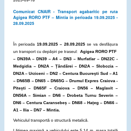
Comunicat CNAIR - Transport agabaritic pe ruta
Agigea RORO PTF – Mintia in perioada 19.09.2025 -
28.09.2025
În perioada
19.09.2025 – 28.09.2025
se va desfășura
un transport cu depășiri pe traseul:
Agigea RORO PTF
– DN39A –
DN39 – A4 – DN3 – Murfatlar – DN22C -
Medgidia – DN2A – Țăndărei – DN2A – Slobozia –
DN2A – Urziceni – DN2 – Centura București Sud – A1
– DN65B – DN65 – DN65G – Drumul Expres Craiova -
Pitești – DN65F – Craiova – DN56 – Maglavit –
DN56A – Simian – DN6 – Drobeta Turnu Severin –
DN6 – Centura Caransebeș – DN68 – Hațeg – DN66 –
A1 – Ilia – DN7 – Mintia.
Vehiculul transportă o structură metalică.
Lățimea maximă a vehiculului este 5,14 m, masa totală