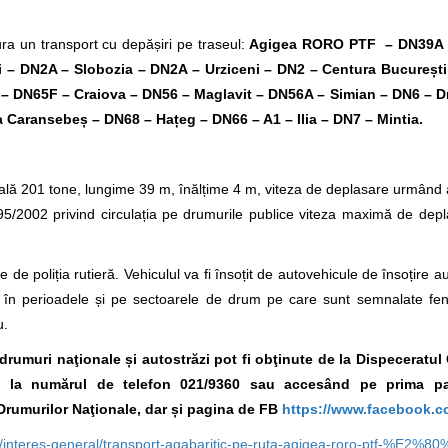
a un transport cu depășiri pe traseul:
Agigea RORO PTF – DN39A
i – DN2A – Slobozia – DN2A – Urziceni – DN2 – Centura Bucureșt
 – DN65F – Craiova – DN56 – Maglavit – DN56A – Simian – DN6 – D
 Caransebeș – DN68 – Hațeg – DN66 – A1 – Ilia – DN7 – Mintia.
lă 201 tone, lungime 39 m, înălțime 4 m, viteza de deplasare urmând a 
/2002 privind circulația pe drumurile publice viteza maximă de depl
 de poliția rutieră. Vehiculul va fi însoțit de autovehicule de însoțire a
ura în perioadele și pe sectoarele de drum pe care sunt semnalate f
u.
e drumuri naţionale și autostrăzi pot fi obţinute de la Dispeceratu
A., la numărul de telefon 021/9360
sau accesând pe prima pa
Drumurilor Naţionale, dar și pagina de FB
https://www.facebook.c
/interes-general/transport-agabaritic-pe-ruta-agigea-roro-ptf-%E2%8