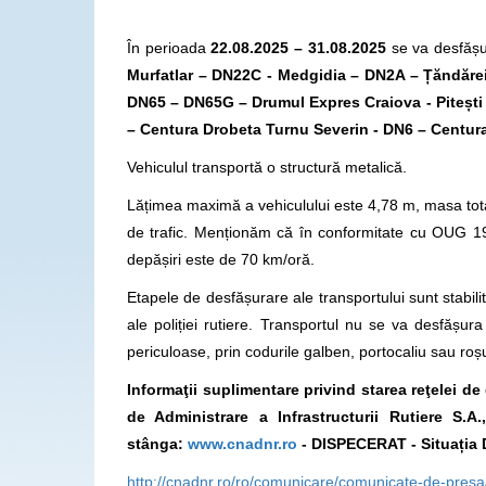
În perioada
22.08.2025 – 31.08.2025
se va desfășur
Murfatlar – DN22C - Medgidia – DN2A – Țăndăre
DN65 – DN65G – Drumul Expres Craiova - Pitești
– Centura Drobeta Turnu Severin - DN6 – Centura
Vehiculul transportă o structură metalică.
Lățimea maximă a vehiculului este 4,78 m, masa tota
de trafic. Menționăm că în conformitate cu OUG 195
depășiri este de 70 km/oră.
Etapele de desfășurare ale transportului sunt stabilite
ale poliției rutiere. Transportul nu se va desfăș
periculoase, prin codurile galben, portocaliu sau roș
Informaţii suplimentare privind starea reţelei d
de Administrare a Infrastructurii Rutiere S.
stânga:
www.cnadnr.ro
- DISPECERAT - Situația 
http://cnadnr.ro/ro/comunicare/comunicate-de-presa