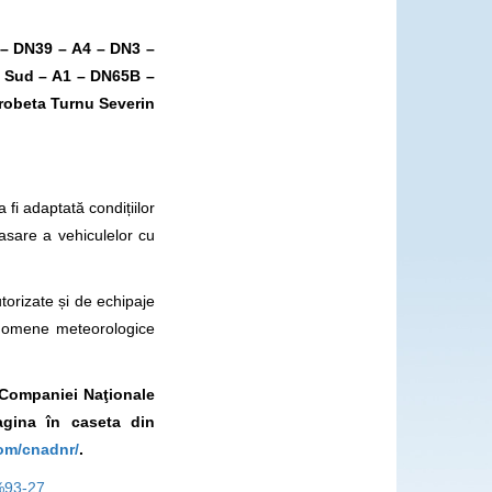
 –
DN39 – A4 – DN3 –
i Sud – A1 – DN65B –
robeta Turnu Severin
fi adaptată condițiilor
asare a vehiculelor cu
utorizate și de echipaje
enomene meteorologice
l Companiei Naţionale
gina în caseta din
om/cnadnr/
.
0%93-27