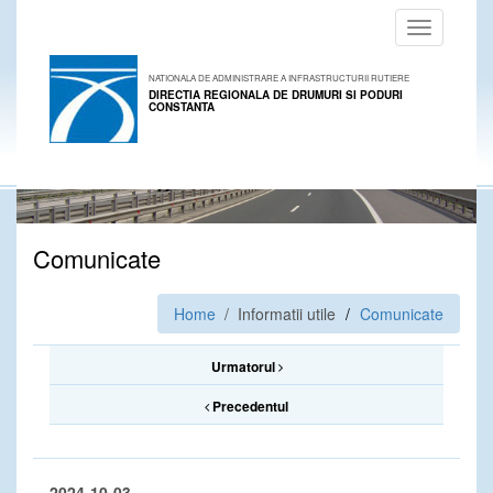
Toggle
navigation
NATIONALA DE ADMINISTRARE A INFRASTRUCTURII RUTIERE
DIRECTIA REGIONALA DE DRUMURI SI PODURI
CONSTANTA
Comunicate
Home
/ Informatii utile
Comunicate
Urmatorul
Precedentul
2024-10-03