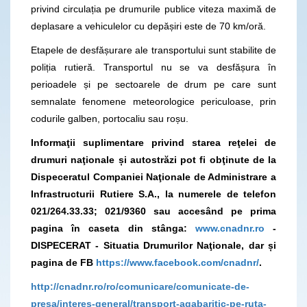
privind circulația pe drumurile publice viteza maximă de
deplasare a vehiculelor cu depășiri este de 70 km/oră.
Etapele de desfășurare ale transportului sunt stabilite de
poliția rutieră. Transportul nu se va desfășura în
perioadele și pe sectoarele de drum pe care sunt
semnalate fenomene meteorologice periculoase, prin
codurile galben, portocaliu sau roșu.
Informaţii suplimentare privind starea reţelei de
drumuri naţionale și autostrăzi pot fi obţinute de la
Dispeceratul Companiei Naţionale de Administrare a
Infrastructurii Rutiere S.A., la numerele de telefon
021/264.33.33; 021/9360
sau accesând pe prima
pagina în caseta din stânga:
www.cnadnr.ro
-
DISPECERAT - Situatia Drumurilor Naţionale, dar și
pagina
de FB
https://www.facebook.com/cnadnr/
.
http://cnadnr.ro/ro/comunicare/comunicate-de-
presa/interes-general/transport-agabaritic-pe-ruta-