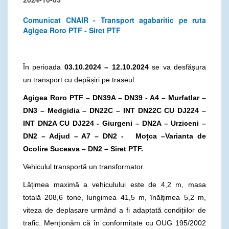
Comunicat CNAIR - Transport agabaritic pe ruta
Agigea Roro PTF - Siret PTF
În perioada
03.10.2024 – 12.10.2024
se va desfășura
un transport cu depășiri pe traseul:
Agigea Roro PTF – DN39A – DN39 - A4 – Murfatlar –
DN3 – Medgidia – DN22C – INT DN22C CU DJ224 –
INT DN2A CU DJ224 - Giurgeni – DN2A – Urziceni –
DN2 – Adjud – A7 – DN2 - Moțca –Varianta de
Ocolire Suceava – DN2 – Siret PTF.
Vehiculul transportă un transformator.
Lățimea maximă a vehiculului este de 4,2 m, masa
totală 208,6 tone, lungimea 41,5 m, înălțimea 5,2 m,
viteza de deplasare urmând a fi adaptată condițiilor de
trafic. Menționăm că în conformitate cu OUG 195/2002