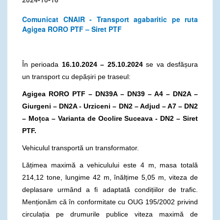
Comunicat CNAIR - Transport agabaritic pe ruta
Agigea RORO PTF – Siret PTF
În perioada
16.10.2024 – 25.10.2024
se va desfășura
un transport cu depășiri pe traseul:
Agigea RORO PTF –
DN39A – DN39 – A4 – DN2A –
Giurgeni – DN2A - Urziceni – DN2 – Adjud – A7 – DN2
– Mo
ț
ca – Varianta de Ocolire Suceava - DN2 – Siret
PTF.
Vehiculul transportă un transformator.
Lățimea maximă a vehiculului este 4 m, masa totală
214,12 tone, lungime 42 m, înălțime 5,05 m, viteza de
deplasare urmând a fi adaptată condițiilor de trafic.
Menționăm că în conformitate cu OUG 195/2002 privind
circulația pe drumurile publice viteza maximă de