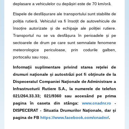
deplasare a vehiculelor cu depășiri este de 70 km/oră.
Etapele de desfășurare ale transportului sunt stabilite de
poliția rutieră. Vehiculul va fi însoțit de autovehicule de
însoțire autorizate și de echipaje ale poliției rutiere.
Transportul nu se va desfășura în perioadele și pe
sectoarele de drum pe care sunt semnalate fenomene
meteorologice periculoase, prin codurile galben,
portocaliu sau roșu.
Informaţii suplimentare privind starea reţelei de
drumuri naţionale și autostrăzi pot fi obţinute de la
Dispeceratul Companiei Naţionale de Administrare a
Infrastructurii Rutiere S.A., la numerele de telefon
021/264.33.33; 021/9360
sau accesând pe prima
pagina în caseta din stânga:
www.cnadnr.ro
-
DISPECERAT - Situatia Drumurilor Naţionale, dar și
pagina de FB
https://www.facebook.com/cnadnr/
.