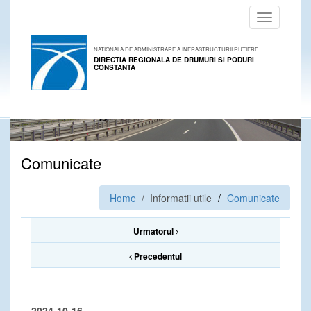
Toggle
navigation
NATIONALA DE ADMINISTRARE A INFRASTRUCTURII RUTIERE
DIRECTIA REGIONALA DE DRUMURI SI PODURI
CONSTANTA
Comunicate
Home
/ Informatii utile
Comunicate
Urmatorul
Precedentul
2024-10-16