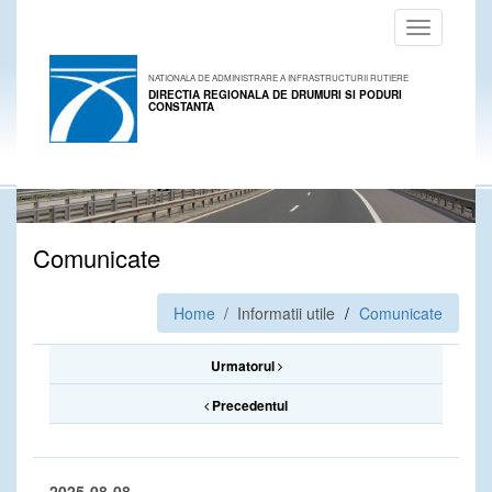
Toggle
navigation
NATIONALA DE ADMINISTRARE A INFRASTRUCTURII RUTIERE
DIRECTIA REGIONALA DE DRUMURI SI PODURI
CONSTANTA
Comunicate
Home
/ Informatii utile
Comunicate
Urmatorul
Precedentul
2025-08-08