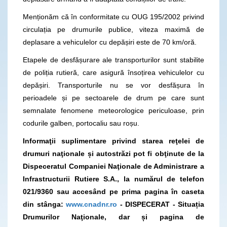
Menționăm că în conformitate cu OUG 195/2002 privind
circulația pe drumurile publice, viteza maximă de
deplasare a vehiculelor cu depășiri este de 70 km/oră.
Etapele de desfășurare ale transporturilor sunt stabilite
de poliția rutieră, care asigură însoțirea vehiculelor cu
depășiri. Transporturile nu se vor desfășura în
perioadele și pe sectoarele de drum pe care sunt
semnalate fenomene meteorologice periculoase, prin
codurile galben, portocaliu sau roșu.
Informaţii suplimentare privind starea reţelei de
drumuri naţionale și autostrăzi pot fi obţinute de la
Dispeceratul Companiei Naţionale de Administrare a
Infrastructurii Rutiere S.A., la numărul de telefon
021/9360 sau accesând pe prima pagina în caseta
din stânga:
www.cnadnr.ro
- DISPECERAT - Situația
Drumurilor Naţionale, dar și pagina de