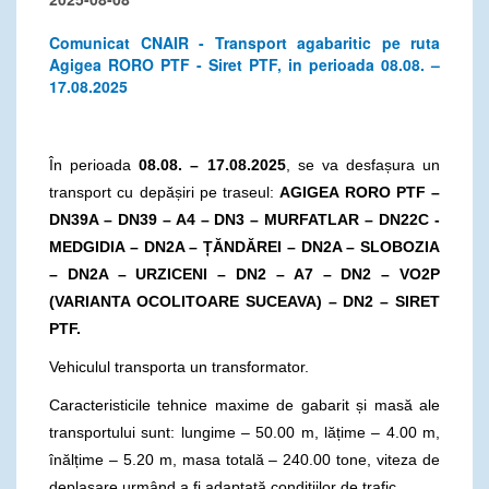
Comunicat CNAIR - Transport agabaritic pe ruta
Agigea RORO PTF - Siret PTF, in perioada 08.08. –
17.08.2025
În perioada
08.08. – 17.08.2025
, se va desfașura un
transport cu depășiri pe traseul:
AGIGEA RORO PTF –
DN39A – DN39 – A4 – DN3 – MURFATLAR – DN22C -
MEDGIDIA – DN2A – ȚĂNDĂREI – DN2A – SLOBOZIA
– DN2A – URZICENI – DN2 – A7 – DN2 – VO2P
(VARIANTA OCOLITOARE SUCEAVA) – DN2 – SIRET
PTF.
Vehiculul transporta un transformator.
Caracteristicile tehnice maxime de gabarit și masă ale
transportului sunt: lungime – 50.00 m, lățime – 4.00 m,
înălțime – 5.20 m, masa totală – 240.00 tone, viteza de
deplasare urmând a fi adaptată condițiilor de trafic.