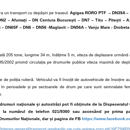
a un transport cu depășiri pe traseul:
Agigea RORO PTF – DN39A –
 DN2 – Afuma
ți – DN Centura București
– DN7 – Titu – Pitești –
ti – DN65F – DN6 – DN56 -Maglavit – DN56A – Vanju Mare - Drobeta
lă 205 tone, lungime 34 m, înălțime 5 m, viteza de deplasare urmând a 
/2002 privind circulația pe drumurile publice viteza maximă de depl
 de poliția rutieră. Vehiculul va fi însoțit de autovehicule de însoțire a
ura în perioadele și pe sectoarele de drum pe care sunt semnalate f
u.
e drumuri naţionale și autostrăzi pot fi obţinute de la Dispeceratu
A., la numărul de telefon 021/9360
sau accesând pe prima pa
Drumurilor Naţionale, dar și pagina de FB
https://www.facebook.c
/interes-general/transport-agabaritic-pe-ruta-agigea-roro-ptf-%E2%8