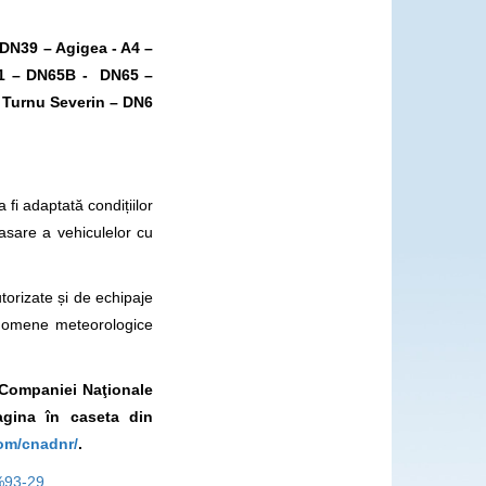
DN39 – Agigea - A4 –
 A1 – DN65B - DN65 –
 Turnu Severin – DN6
fi adaptată condițiilor
asare a vehiculelor cu
utorizate și de echipaje
enomene meteorologice
l Companiei Naţionale
gina în caseta din
om/cnadnr/
.
0%93-29