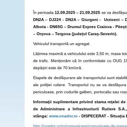
În perioada
12.09.2025 – 21.09.2025
se va desfășur
DN2A – DJ224 - DN2A – Giurgeni - Urziceni –
Albota - DN65G – Drumul Expres Craiova - Piteș
– Orșova – Tergova (județul Caraș-Severin).
Vehiculul transportă un agregat.
Lățimea maximă a vehiculului este 3,50 m, masa tota
de trafic. Menționăm că în conformitate cu OUG 195
depășiri este de 70 km/oră.
Etapele de desfășurare ale transportului sunt stabilite
ale poliției rutiere. Transportul nu se va desfăș
periculoase, prin codurile galben, portocaliu sau roș
Informaţii suplimentare privind starea reţelei d
de Administrare a Infrastructurii Rutiere S.
stânga:
www.cnadnr.ro
- DISPECERAT - Situația 
http://cnadnr.ro/ro/comunicare/comunicate-de-presa