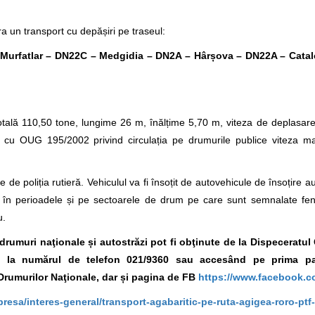
a un transport cu depășiri pe traseul:
Murfatlar – DN22C – Medgidia – DN2A –
Hârșova – DN22A – Catal
tală 110,50 tone, lungime 26 m, înălțime 5,70 m, viteza de deplasar
ate cu OUG 195/2002 privind circulația pe drumurile publice viteza 
 de poliția rutieră. Vehiculul va fi însoțit de autovehicule de însoțire a
ura în perioadele și pe sectoarele de drum pe care sunt semnalate f
u.
e drumuri naţionale și autostrăzi pot fi obţinute de la Dispeceratu
A., la numărul de telefon 021/9360
sau accesând pe prima pa
Drumurilor Naţionale, dar și pagina de FB
https://www.facebook.c
presa/interes-general/transport-agabaritic-pe-ruta-agigea-roro-