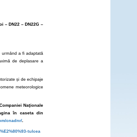
oi – DN22 – DN22G –
e urmând a fi adaptată
maximă de deplasare a
utorizate și de echipaje
enomene meteorologice
l Companiei Naţionale
gina în caseta din
om/cnadnr/
.
ptf-%E2%80%93-tulcea