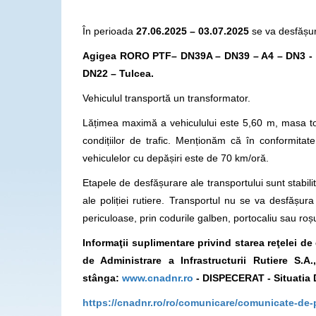
În perioada
27.06.2025 – 03.07.2025
se va desfășur
Agigea RORO PTF– DN39A – DN39 – A4 – DN3 - 
DN22 – Tulcea.
Vehiculul transportă un transformator.
Lățimea maximă a vehiculului este 5,60 m, masa to
condițiilor de trafic. Menționăm că în conformit
vehiculelor cu depășiri este de 70 km/oră.
Etapele de desfășurare ale transportului sunt stabilite
ale poliției rutiere. Transportul nu se va desfăș
periculoase, prin codurile galben, portocaliu sau roș
Informaţii suplimentare privind starea reţelei d
de Administrare a Infrastructurii Rutiere S.
stânga:
www.cnadnr.ro
- DISPECERAT - Situatia 
https://cnadnr.ro/ro/comunicare/comunicate-de-