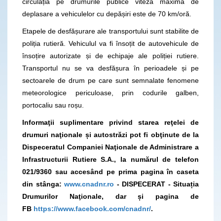
circulația pe drumurile publice viteza maximă de
deplasare a vehiculelor cu depășiri este de 70 km/oră.
Etapele de desfășurare ale transportului sunt stabilite de
poliția rutieră. Vehiculul va fi însoțit de autovehicule de
însoțire autorizate și de echipaje ale poliției rutiere.
Transportul nu se va desfășura în perioadele și pe
sectoarele de drum pe care sunt semnalate fenomene
meteorologice periculoase, prin codurile galben,
portocaliu sau roșu.
Informaţii suplimentare privind starea reţelei de
drumuri naţionale și autostrăzi pot fi obţinute de la
Dispeceratul Companiei Naţionale de Administrare a
Infrastructurii Rutiere S.A., la numărul de telefon
021/9360
sau accesând pe prima pagina în caseta
din stânga:
www.cnadnr.ro
- DISPECERAT - Situația
Drumurilor Naţionale, dar și pagina de
FB
https://www.facebook.com/cnadnr/
.