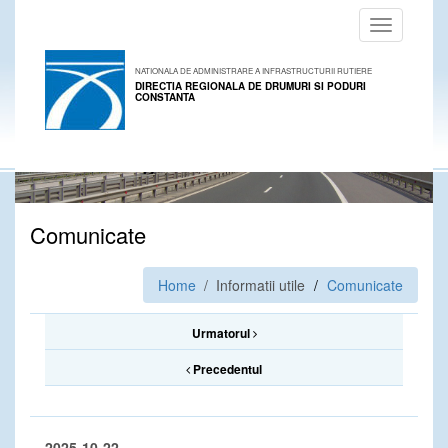
Toggle
navigation
NATIONALA DE ADMINISTRARE A INFRASTRUCTURII RUTIERE
DIRECTIA REGIONALA DE DRUMURI SI PODURI
CONSTANTA
Comunicate
Home
/ Informatii utile
Comunicate
Urmatorul
Precedentul
2025-10-22