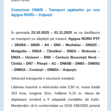
Comunicat CNAIR - Transport agabaritic pe ruta
Agigea RORO – Vulpești
În perioada
23.10.2025 – 01.11.2025
se va desfășura
un transport cu depășiri pe traseul:
Agigea RORO PTF
– DN39A – DN39 – A4 – DN3 – Murfatlar – DN22C -
Medgidia – DN2A – Țăndărei – DN2A – Slobozia –
DN2A – Urziceni – DN2 – Centura București Nord –
Chitila – DN7 – Pitești – A1 – DN65B – DN65 – DN65G
– DN65A – Costești – DN65A – Vulpești.
Vehiculul transportă o structură metalică.
Lățimea maximă a vehiculului este 3,50 m, masa totală
163 tone, lungime 31m, înălțime 5,15 m, viteza de
deplasare urmând a fi adaptată condițiilor de trafic.
Menționăm că în conformitate cu OUG 195/2002 privind