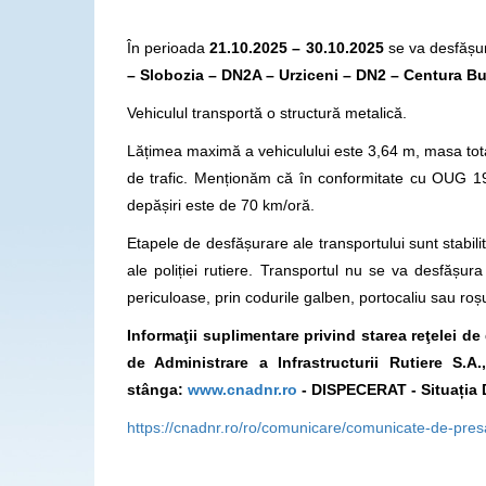
În perioada
21.10.2025 – 30.10.2025
se va desfășur
– Slobozia – DN2A – Urziceni – DN2 – Centura Bu
Vehiculul transportă o structură metalică.
Lățimea maximă a vehiculului este 3,64 m, masa tota
de trafic. Menționăm că în conformitate cu OUG 195
depășiri este de 70 km/oră.
Etapele de desfășurare ale transportului sunt stabilite
ale poliției rutiere. Transportul nu se va desfăș
periculoase, prin codurile galben, portocaliu sau roș
Informaţii suplimentare privind starea reţelei d
de Administrare a Infrastructurii Rutiere S.
stânga:
www.cnadnr.ro
- DISPECERAT - Situația 
https://cnadnr.ro/ro/comunicare/comunicate-de-pr