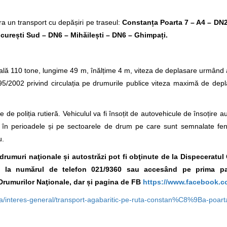
a un transport cu depășiri pe traseul:
Constanța Poarta 7 – A4 – DN
curești Sud – DN6 – Mihăilești – DN6 – Ghimpați.
lă 110 tone, lungime 49 m, înălțime 4 m, viteza de deplasare urmând a 
/2002 privind circulația pe drumurile publice viteza maximă de depl
 de poliția rutieră. Vehiculul va fi însoțit de autovehicule de însoțire a
ura în perioadele și pe sectoarele de drum pe care sunt semnalate f
u.
e drumuri naţionale și autostrăzi pot fi obţinute de la Dispeceratu
A., la numărul de telefon 021/9360
sau accesând pe prima pa
Drumurilor Naţionale, dar și pagina de FB
https://www.facebook.c
esa/interes-general/transport-agabaritic-pe-ruta-constan%C8%9Ba-po