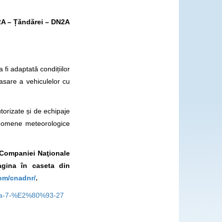
2A – Țăndărei – DN2A
fi adaptată condițiilor
asare a vehiculelor cu
utorizate și de echipaje
enomene meteorologice
l Companiei Naţionale
gina în caseta din
om/cnadnr/
.
arta-7-%E2%80%93-27