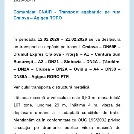
Comunicat CNAIR - Transport agabaritic pe ruta
Craiova – Agigea RORO
În perioada
12.02.2026 – 21.02.2026
se va desfășura
un transport cu depășiri pe traseul:
Craiova – DN65F –
Drumul Expres Craiova - Pitești – A1 – Centura Sud
București – A2 – DN21 – Slobozia – DN2A – Țăndărei
– DN2A – Crucea – DN2A – Ovidiu – A4 – DN39 –
DN39A – Agigea RORO PTF.
Vehiculul transportă o structură metalică.
Lățimea maximă a vehiculului este 6,50 m, masa totală
107 tone, lungime 29 m, înălțime 4 m, viteza de
deplasare urmând a fi adaptată condițiilor de trafic.
Menționăm că în conformitate cu OUG 195/2002 privind
circulația pe drumurile publice viteza maximă de