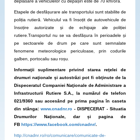
deplasare a vehiculelor cu depășiri este de 70 km/oră.
Etapele de desfășurare ale transportului sunt stabilite de
poliția rutieră. Vehiculul va fi însoțit de autovehicule de
însoțire autorizate și de echipaje ale poliției
rutiere.Transportul nu se va desfășura în perioadele și
pe sectoarele de drum pe care sunt semnalate
fenomene meteorologice periculoase, prin codurile
galben, portocaliu sau roșu.
Informaţii suplimentare privind starea reţelei de
drumuri naţionale și autostrăzi pot fi obţinute de la
Dispeceratul Companiei Naţionale de Administrare a
Infrastructurii Rutiere S.A., la numărul de telefon
021/9360
sau accesând pe prima pagina în caseta
din stânga:
www.cnadnr.ro
- DISPECERAT - Situatia
Drumurilor Naţionale, dar și pagina de
FB
https://www.facebook.com/cnadnr/
.
http://cnadnr.ro/ro/comunicare/comunicate-de-