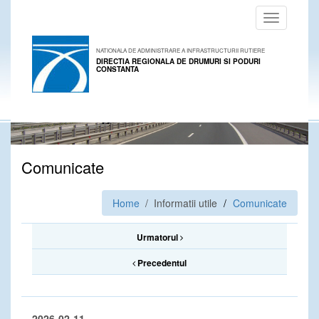
Toggle
navigation
NATIONALA DE ADMINISTRARE A INFRASTRUCTURII RUTIERE
DIRECTIA REGIONALA DE DRUMURI SI PODURI
CONSTANTA
Comunicate
Home
/ Informatii utile
Comunicate
Urmatorul
Precedentul
2026-02-11