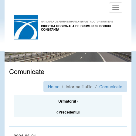
Toggle
navigation
NATIONALA DE ADMINISTRARE A INFRASTRUCTURII RUTIERE
DIRECTIA REGIONALA DE DRUMURI SI PODURI
CONSTANTA
Comunicate
Home
/ Informatii utile
Comunicate
Urmatorul
Precedentul
2024-06-21