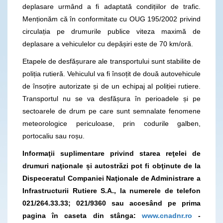
deplasare urmând a fi adaptată condițiilor de trafic.
Menționăm că în conformitate cu OUG 195/2002 privind
circulația pe drumurile publice viteza maximă de
deplasare a vehiculelor cu depășiri este de 70 km/oră.
Etapele de desfășurare ale transportului sunt stabilite de
poliția rutieră. Vehiculul va fi însoțit de două autovehicule
de însoțire autorizate și de un echipaj al poliției rutiere.
Transportul nu se va desfășura în perioadele și pe
sectoarele de drum pe care sunt semnalate fenomene
meteorologice periculoase, prin codurile galben,
portocaliu sau roșu.
Informaţii suplimentare privind starea reţelei de
drumuri naţionale și autostrăzi pot fi obţinute de la
Dispeceratul Companiei Naţionale de Administrare a
Infrastructurii Rutiere S.A., la numerele de telefon
021/264.33.33; 021/9360
sau accesând pe prima
pagina în caseta din stânga:
www.cnadnr.ro
-