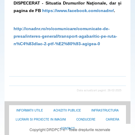
DISPECERAT - Situatia Drumurilor Naţionale, dar și
pagina de FB
https://www.facebook.com/cnadnr/
.
http://cnadnr.ro/ro/comunicare/comunicate-de-
presa/interes-general/transport-agabaritic-pe-ruta-
n%C4%83dlac-2-ptf-%E2%80%93-agigea-0
Data actualizarii paginii: 26-02-2025
INFORMATII UTILE
ACHIZITII PUBLICE
INFRASTRUCTURA
LUCRARI SI PROIECTE IN IMAGINI
CONDUCERE
CARIERA
CONTACT
Copyright DRDPCT © - Toate drepturile rezervate