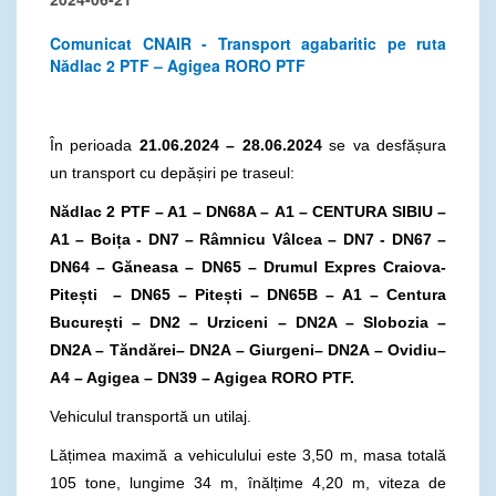
Comunicat CNAIR - Transport agabaritic pe ruta
Nădlac 2 PTF – Agigea RORO PTF
În perioada
21.06.2024 – 28.06.2024
se va desfășura
un transport cu depășiri pe traseul:
Nădlac 2 PTF – A1 – DN68A –
A1 – CENTURA SIBIU –
A1 – Boița - DN7 – Râmnicu Vâlcea – DN7 - DN67 –
DN64 – Găneasa – DN65 – Drumul Expres Craiova-
Pitești – DN65 – Pitești – DN65B – A1 – Centura
București – DN2 – Urziceni – DN2A – Slobozia –
DN2A – Tăndărei– DN2A – Giurgeni– DN2A – Ovidiu–
A4 – Agigea – DN39 – Agigea RORO PTF.
Vehiculul transportă un utilaj.
Lățimea maximă a vehiculului este 3,50 m, masa totală
105 tone, lungime 34 m, înălțime 4,20 m, viteza de