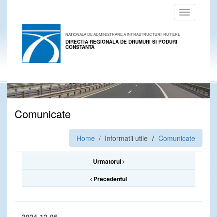
Toggle
navigation
NATIONALA DE ADMINISTRARE A INFRASTRUCTURII RUTIERE
DIRECTIA REGIONALA DE DRUMURI SI PODURI
CONSTANTA
Comunicate
Home
/ Informatii utile
Comunicate
Urmatorul
Precedentul
2024-12-06