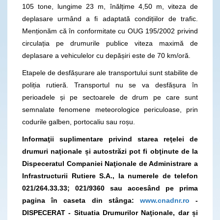
105 tone, lungime 23 m, înălțime 4,50 m, viteza de
deplasare urmând a fi adaptată condițiilor de trafic.
Menționăm că în conformitate cu OUG 195/2002 privind
circulația pe drumurile publice viteza maximă de
deplasare a vehiculelor cu depășiri este de 70 km/oră.
Etapele de desfășurare ale transportului sunt stabilite de
poliția rutieră. Transportul nu se va desfășura în
perioadele și pe sectoarele de drum pe care sunt
semnalate fenomene meteorologice periculoase, prin
codurile galben, portocaliu sau roșu.
Informaţii suplimentare privind starea reţelei de
drumuri naţionale și autostrăzi pot fi obţinute de la
Dispeceratul Companiei Naţionale de Administrare a
Infrastructurii Rutiere S.A., la numerele de telefon
021/264.33.33; 021/9360
sau accesând pe prima
pagina în caseta din stânga:
www.cnadnr.ro
-
DISPECERAT - Situatia Drumurilor Naţionale, dar și