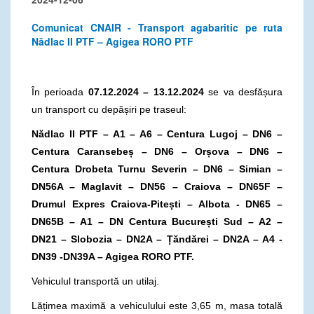
Comunicat CNAIR - Transport agabaritic pe ruta
Nădlac II PTF – Agigea RORO PTF
În perioada
07.12.2024 – 13.12.2024
se va desfășura
un transport cu depășiri pe traseul:
Nădlac II PTF – A1 – A6 – Centura Lugoj – DN6 –
Centura Caransebeș – DN6 – Orșova – DN6 –
Centura Drobeta Turnu Severin – DN6 – Simian –
DN56A – Maglavit – DN56 – Craiova – DN65F –
Drumul Expres Craiova-Pitești – Albota - DN65 –
DN65B – A1 – DN Centura București Sud – A2 –
DN21 – Slobozia – DN2A – Țăndărei – DN2A – A4 -
DN39 -DN39A – Agigea RORO PTF.
Vehiculul transportă un utilaj.
Lățimea maximă a vehiculului este 3,65 m, masa totală