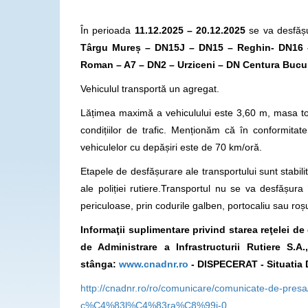
În perioada
11.12.2025 – 20.12.2025
se va desfășu
Târgu Mureș – DN15J – DN15 – Reghin- DN16 
Roman – A7 – DN2 – Urziceni – DN Centura Bucur
Vehiculul transportă un agregat.
Lățimea maximă a vehiculului este 3,60 m, masa to
condițiilor de trafic. Menționăm că în conformit
vehiculelor cu depășiri este de 70 km/oră.
Etapele de desfășurare ale transportului sunt stabilite
ale poliției rutiere.Transportul nu se va desfăș
periculoase, prin codurile galben, portocaliu sau roș
Informaţii suplimentare privind starea reţelei d
de Administrare a Infrastructurii Rutiere S.
stânga:
www.cnadnr.ro
- DISPECERAT - Situatia 
http://cnadnr.ro/ro/comunicare/comunicate-de-presa
c%C4%83l%C4%83ra%C8%99i-0