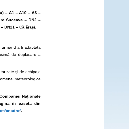
iu) – A1 – A10 – A3 –
ire Suceava – DN2 –
– DN21 – Călărași.
e urmând a fi adaptată
maximă de deplasare a
utorizate și de echipaje
enomene meteorologice
l Companiei Naţionale
gina în caseta din
om/cnadnr/
.