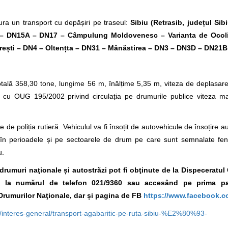
ra un transport cu depășiri pe traseul:
Sibiu (Retrasib, județul Sib
– DN15A – DN17 – Câmpulung Moldovenesc – Varianta de Ocol
ești – DN4 – Oltențta – DN31 – Mânăstirea – DN3 – DN3D – DN21B 
tală 358,30 tone, lungime 56 m, înălțime 5,35 m, viteza de deplasar
ate cu OUG 195/2002 privind circulația pe drumurile publice viteza 
 de poliția rutieră. Vehiculul va fi însoțit de autovehicule de însoțire a
ura în perioadele și pe sectoarele de drum pe care sunt semnalate f
u.
e drumuri naţionale și autostrăzi pot fi obţinute de la Dispeceratu
A., la numărul de telefon 021/9360
sau accesând pe prima pa
Drumurilor Naţionale, dar și pagina de FB
https://www.facebook.c
/interes-general/transport-agabaritic-pe-ruta-sibiu-%E2%80%93-