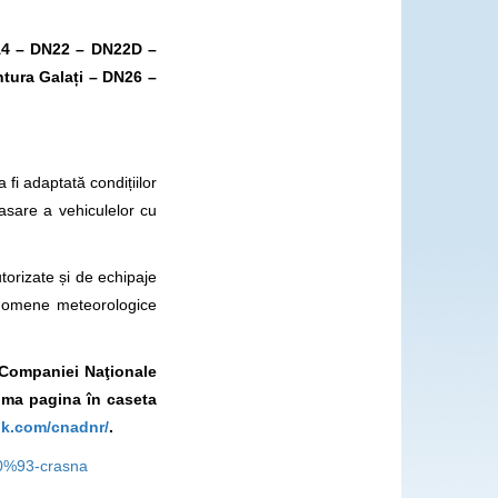
4 – DN22 – DN22D –
tura Galați – DN26 –
fi adaptată condițiilor
asare a vehiculelor cu
utorizate și de echipaje
enomene meteorologice
l Companiei Naţionale
ima pagina în caseta
ok.com/cnadnr/
.
80%93-crasna