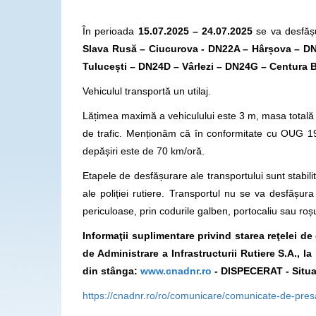
În perioada
15.07.2025 – 24.07.2025
se va desfășu
Slava Rusă – Ciucurova - DN22A – Hârșova – DN
Tulucești – DN24D – Vârlezi – DN24G – Centura 
Vehiculul transportă un utilaj.
Lățimea maximă a vehiculului este 3 m, masa totală 
de trafic. Menționăm că în conformitate cu OUG 195
depășiri este de 70 km/oră.
Etapele de desfășurare ale transportului sunt stabilite
ale poliției rutiere. Transportul nu se va desfăș
periculoase, prin codurile galben, portocaliu sau roș
Informaţii suplimentare privind starea reţelei d
de Administrare a Infrastructurii Rutiere S.A., 
din stânga:
www.cnadnr.ro
- DISPECERAT - Situat
https://cnadnr.ro/ro/comunicare/comunicate-de-pre