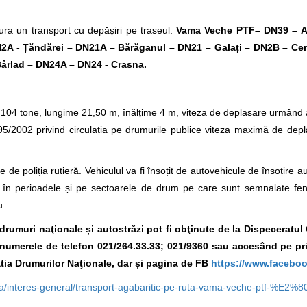
ra un transport cu depășiri pe traseul:
Vama Veche PTF– DN39 – A
2A - Ț
ăndărei – DN21A – Bărăganul – DN21 – Galați – DN2B – Cen
Bârlad – DN24A – DN24 - Crasna.
104 tone, lungime 21,50 m, înălțime 4 m, viteza de deplasare urmând a 
/2002 privind circulația pe drumurile publice viteza maximă de depl
 de poliția rutieră. Vehiculul va fi însoțit de autovehicule de însoțire a
ura în perioadele și pe sectoarele de drum pe care sunt semnalate f
u.
e drumuri naţionale și autostrăzi pot fi obţinute de la Dispeceratu
la numerele de telefon 021/264.33.33; 021/9360
sau accesând pe pr
ia Drumurilor Naţionale, dar și pagina de FB
https://www.facebo
sa/interes-general/transport-agabaritic-pe-ruta-vama-veche-ptf-%E2%