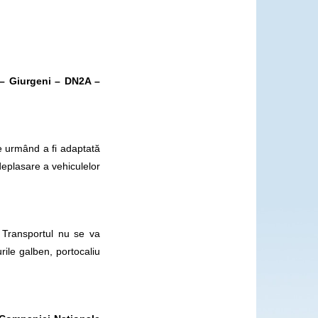
 – Giurgeni – DN2A –
e urmând a fi adaptată
deplasare a vehiculelor
i. Transportul nu se va
ile galben, portocaliu