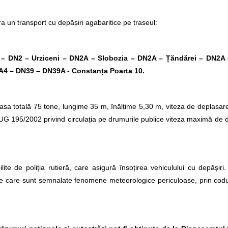
a un transport cu depășiri agabaritice pe traseul:
i – DN2 – Urziceni – DN2A – Slobozia – DN2A – Țăndărei – DN2A
 A4 – DN39 – DN39A - Constanța Poarta 10.
sa totală 75 tone, lungime 35 m, înălțime 5,30 m, viteza de deplasar
OUG 195/2002 privind circulația pe drumurile publice viteza maximă de 
lite de poliția rutieră, care asigură însoțirea vehiculului cu depășir
e care sunt semnalate fenomene meteorologice periculoase, prin codur