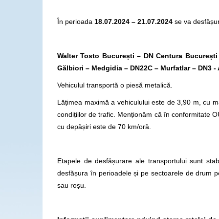
În perioada
18.07.2024 – 21.07.2024
se va desfășur
Walter Tosto București – DN Centura Bucureșt
Gălbiori – Medgidia – DN22C – Murfatlar – DN3 -
Vehiculul transportă o piesă metalică.
Lățimea maximă a vehiculului este de 3,90 m, cu ma
condițiilor de trafic. Menționăm că în conformitate 
cu depășiri este de 70 km/oră.
Etapele de desfășurare ale transportului sunt stabi
desfășura în perioadele și pe sectoarele de drum p
sau roșu.