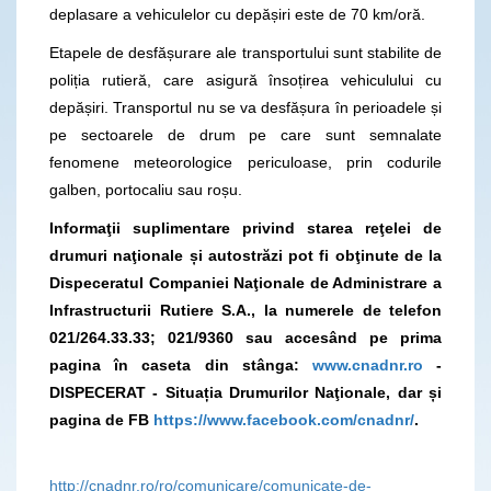
deplasare a vehiculelor cu depășiri este de 70 km/oră.
Etapele de desfășurare ale transportului sunt stabilite de
poliția rutieră, care asigură însoțirea vehiculului cu
depășiri. Transportul nu se va desfășura în perioadele și
pe sectoarele de drum pe care sunt semnalate
fenomene meteorologice periculoase, prin codurile
galben, portocaliu sau roșu.
Informaţii suplimentare privind starea reţelei de
drumuri naţionale și autostrăzi pot fi obţinute de la
Dispeceratul Companiei Naţionale de Administrare a
Infrastructurii Rutiere S.A., la numerele de telefon
021/264.33.33; 021/9360
sau accesând pe prima
pagina în caseta din stânga:
www.cnadnr.ro
-
DISPECERAT - Situația Drumurilor Naţionale, dar și
pagina de FB
https://www.facebook.com/cnadnr/
.
http://cnadnr.ro/ro/comunicare/comunicate-de-