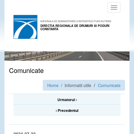
Toggle
navigation
NATIONALA DE ADMINISTRARE A INFRASTRUCTURII RUTIERE
DIRECTIA REGIONALA DE DRUMURI SI PODURI
CONSTANTA
Comunicate
Home
/ Informatii utile
Comunicate
Urmatorul
Precedentul
2024-07-22