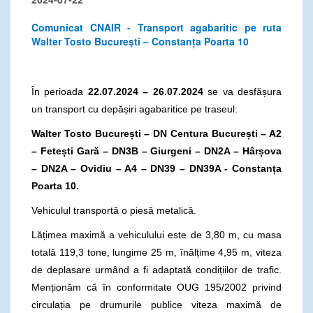
Comunicat CNAIR - Transport agabaritic pe ruta
Walter Tosto București – Constanța Poarta 10
În perioada
22.07.2024 – 26.07.2024
se va desfășura
un transport cu depășiri agabaritice pe traseul:
Walter Tosto București – DN Centura București – A2
– Fetești Gară – DN3B – Giurgeni – DN2A – Hârșova
– DN2A – Ovidiu – A4 – DN39 – DN39A - Constanța
Poarta 10.
Vehiculul transportă o piesă metalică.
Lățimea maximă a vehiculului este de 3,80 m, cu masa
totală 119,3 tone, lungime 25 m, înălțime 4,95 m, viteza
de deplasare urmând a fi adaptată condițiilor de trafic.
Menționăm că în conformitate OUG 195/2002 privind
circulația pe drumurile publice viteza maximă de