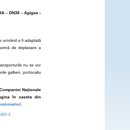
9A –
DN39 – Agigea -
e urmând a fi adaptată
maximă de deplasare a
ransporturile nu se vor
ile galben, portocaliu
l Companiei Naţionale
gina în caseta din
om/cnadnr/
.
0%93-3