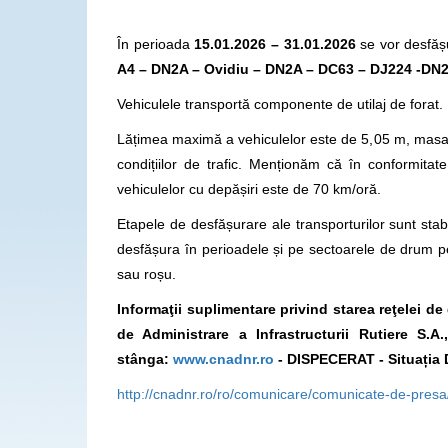
În perioada
15.01.2026 – 31.01.2026
se vor desfăș
A4 – DN2A – Ovidiu – DN2A – DC63 – DJ224 -DN2A
Vehiculele transportă componente de utilaj de fora
Lățimea maximă a vehiculelor este de 5,05 m, masa 
condițiilor de trafic. Menționăm că în conformit
vehiculelor cu depășiri este de 70 km/oră.
Etapele de desfășurare ale transporturilor sunt stabi
desfășura în perioadele și pe sectoarele de drum p
sau roșu.
Informaţii suplimentare privind starea reţelei d
de Administrare a Infrastructurii Rutiere S.
stânga:
www.cnadnr.ro
- DISPECERAT - Situația 
http://cnadnr.ro/ro/comunicare/comunicate-de-pres