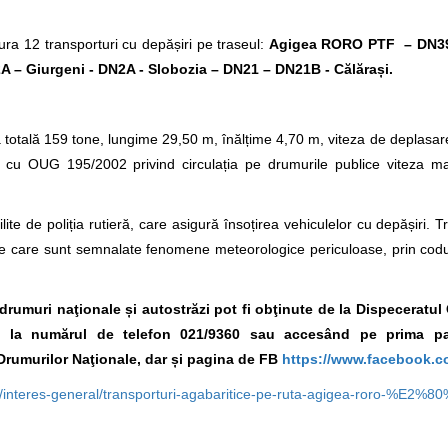
ura 12 transporturi cu depășiri pe traseul:
Agigea RORO PTF – DN3
 – Giurgeni - DN2A - Slobozia – DN21 – DN21B - Călărași.
t.
totală 159 tone, lungime 29,50 m, înălțime 4,70 m, viteza de deplasar
ate cu OUG 195/2002 privind circulația pe drumurile publice viteza 
lite de poliția rutieră, care asigură însoțirea vehiculelor cu depășiri. T
e care sunt semnalate fenomene meteorologice periculoase, prin codur
e drumuri naţionale și autostrăzi pot fi obţinute de la Dispeceratu
A., la numărul de telefon 021/9360
sau accesând pe prima pa
Drumurilor Naţionale, dar și pagina de FB
https://www.facebook.c
a/interes-general/transporturi-agabaritice-pe-ruta-agigea-roro-%E2%8