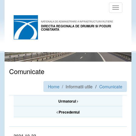
Toggle
navigation
NATIONALA DE ADMINISTRARE A INFRASTRUCTURII RUTIERE
DIRECTIA REGIONALA DE DRUMURI SI PODURI
CONSTANTA
Comunicate
Home
/ Informatii utile
Comunicate
Urmatorul
Precedentul
2024-10-22