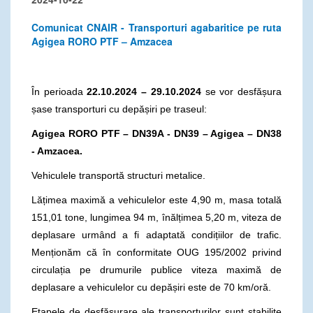
Comunicat CNAIR - Transporturi agabaritice pe ruta
Agigea RORO PTF – Amzacea
În perioada
22.10.2024 – 29.10.2024
se vor desfășura
șase transporturi cu depășiri pe traseul:
Agigea RORO PTF – DN39A - DN39 – Agigea – DN38
- Amzacea.
Vehiculele transportă structuri metalice.
Lățimea maximă a vehiculelor este 4,90 m, masa totală
151,01 tone, lungimea 94 m, înălțimea 5,20 m, viteza de
deplasare urmând a fi adaptată condițiilor de trafic.
Menționăm că în conformitate OUG 195/2002 privind
circulația pe drumurile publice viteza maximă de
deplasare a vehiculelor cu depășiri este de 70 km/oră.
Etapele de desfășurare ale transporturilor sunt stabilite