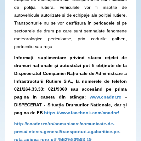
de poliția rutieră. Vehiculele vor fi însoțite de
autovehicule autorizate și de echipaje ale poliției rutiere.
Transporturile nu se vor desfășura în perioadele și pe
sectoarele de drum pe care sunt semnalate fenomene
meteorologice periculoase, prin codurile galben,
portocaliu sau roșu.
Informaţii suplimentare privind starea reţelei de
drumuri naţionale și autostrăzi pot fi obţinute de la
Dispeceratul Companiei Naţionale de Administrare a
Infrastructurii Rutiere S.A., la numerele de telefon
021/264.33.33; 021/9360
sau accesând pe prima
pagina în caseta din stânga:
www.cnadnr.ro
-
DISPECERAT - Situația Drumurilor Naţionale, dar și
pagina de FB
https://www.facebook.com/cnadnr/
http://cnadnr.ro/ro/comunicare/comunicate-de-
presa/interes-general/transporturi-agabaritice-pe-
ruta-agigea-roro-ptf-%E2%80%93-19