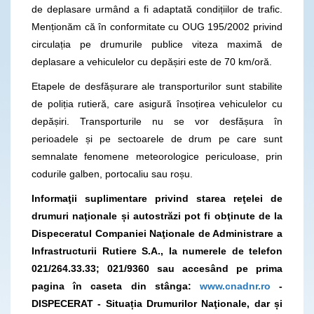
de deplasare urmând a fi adaptată condițiilor de trafic.
Menționăm că în conformitate cu OUG 195/2002 privind
circulația pe drumurile publice viteza maximă de
deplasare a vehiculelor cu depășiri este de 70 km/oră.
Etapele de desfășurare ale transporturilor sunt stabilite
de poliția rutieră, care asigură însoțirea vehiculelor cu
depășiri. Transporturile nu se vor desfășura în
perioadele și pe sectoarele de drum pe care sunt
semnalate fenomene meteorologice periculoase, prin
codurile galben, portocaliu sau roșu.
Informaţii suplimentare privind starea reţelei de
drumuri naţionale și autostrăzi pot fi obţinute de la
Dispeceratul Companiei Naţionale de Administrare a
Infrastructurii Rutiere S.A., la numerele de telefon
021/264.33.33; 021/9360
sau accesând pe prima
pagina în caseta din stânga:
www.cnadnr.ro
-
DISPECERAT - Situația Drumurilor Naţionale, dar și