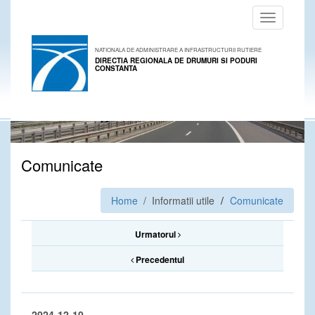
Toggle
navigation
NATIONALA DE ADMINISTRARE A INFRASTRUCTURII RUTIERE
DIRECTIA REGIONALA DE DRUMURI SI PODURI
CONSTANTA
Comunicate
Home
/ Informatii utile
Comunicate
Urmatorul
Precedentul
2024-12-10