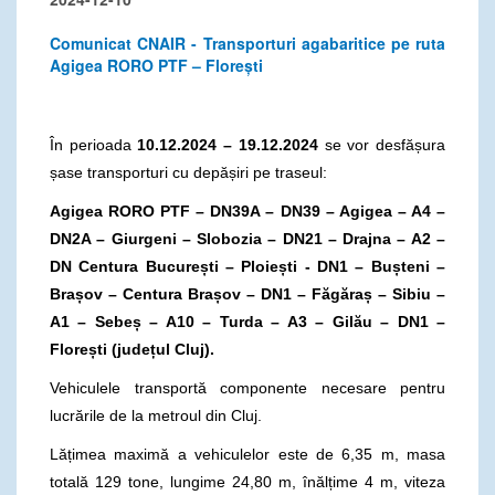
Comunicat CNAIR - Transporturi agabaritice pe ruta
Agigea RORO PTF – Florești
În perioada
10.12.2024 – 19.12.2024
se vor desfășura
șase transporturi cu depășiri pe traseul:
Agigea RORO PTF – DN39A – DN39 – Agigea – A4 –
DN2A – Giurgeni – Slobozia – DN21 – Drajna – A2 –
DN Centura București – Ploiești -
DN1 – Bușteni –
Brașov – Centura Brașov – DN1 – Făgăraș – Sibiu –
A1 – Sebeș – A10 – Turda – A3 – Gilău – DN1 –
Florești (județul Cluj).
Vehiculele transportă componente necesare pentru
lucrările de la metroul din Cluj.
Lățimea maximă a vehiculelor este de 6,35 m, masa
totală 129 tone, lungime 24,80 m, înălțime 4 m, viteza