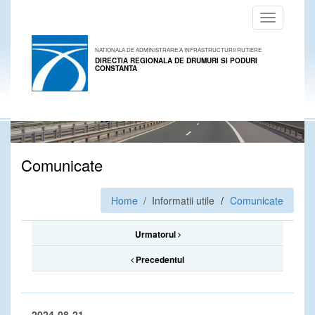
Toggle
navigation
NATIONALA DE ADMINISTRARE A INFRASTRUCTURII RUTIERE
DIRECTIA REGIONALA DE DRUMURI SI PODURI
CONSTANTA
Comunicate
Home
/ Informatii utile
Comunicate
Urmatorul
Precedentul
2024-08-21