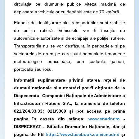
circulația pe drumurile publice viteza maximă de
deplasare a vehiculelor cu depășiri este de 70 km/oră.
Etapele de desfășurare ale transporturilor sunt stabilite
de poliția rutieră. Vehiculele vor fi însoțite de
autovehicule autorizate și de echipaje ale poliției rutiere.
Transporturile nu se vor desfășura în perioadele și pe
sectoarele de drum pe care sunt semnalate fenomene
meteorologice periculoase, prin codurile galben,
portocaliu sau roșu.
Informaţii suplimentare privind starea reţelei de
drumuri naţionale și autostrăzi pot fi obţinute de la
Dispeceratul Companiei Naţionale de Administrare a
Infrastructurii Rutiere S.A., la numerele de telefon
021/264.33.33; 021/9360 și pot accesa pe prima
pagina în caseta din stânga:
www.cnadnr.ro
-
DISPECERAT - Situatia Drumurilor Naţionale, dar și
pagina de FB
https://www.facebook.com/cnadnr/
și