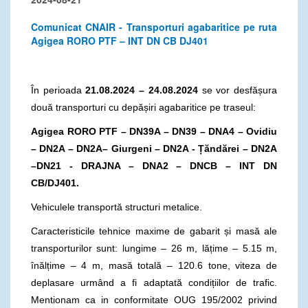
Comunicat CNAIR - Transporturi agabaritice pe ruta
Agigea RORO PTF – INT DN CB DJ401
În perioada
21.08.2024 – 24.08.2024
se vor desfășura
două transporturi cu depășiri agabaritice pe traseul:
Agigea RORO PTF – DN39A – DN39 – DNA4 – Ovidiu
– DN2A – DN2A– Giurgeni – DN2A - Țăndărei – DN2A
–DN21 - DRAJNA – DNA2 – DNCB – INT DN
CB/DJ401.
Vehiculele transportă structuri metalice.
Caracteristicile tehnice maxime de gabarit și masă ale
transporturilor sunt: lungime – 26 m, lățime – 5.15 m,
înălțime – 4 m, masă totală – 120.6 tone, viteza de
deplasare urmând a fi adaptată condițiilor de trafic.
Mentionam ca in conformitate OUG 195/2002 privind