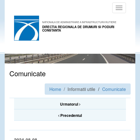
Toggle
navigation
NATIONALA DE ADMINISTRARE A INFRASTRUCTURII RUTIERE
DIRECTIA REGIONALA DE DRUMURI SI PODURI
CONSTANTA
Comunicate
Home
/ Informatii utile
Comunicate
Urmatorul
Precedentul
2024-08-08