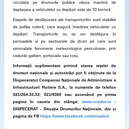
circulația pe drumurile publice viteza maximă de
deplasare a vehiculelor cu depășiri este de 70 km/oră.
Etapele de desfășurare ale transporturilor sunt stabilite
de poliția rutieră, care asigură însoțirea vehiculelor cu
depășiri. Transporturile nu se vor desfășura în
perioadele și pe sectoarele de drum pe care sunt
semnalate fenomene meteorologice periculoase, prin
codurile galben, portocaliu sau roșu.
Informaţii suplimentare privind starea reţelei de
drumuri naţionale și autostrăzi pot fi obţinute de la
Dispeceratul Companiei Naţionale de Administrare a
Infrastructurii Rutiere S.A., la numerele de telefon
021/264.33.33; 021/9360
sau accesând pe prima
pagina în caseta din stânga:
www.cnadnr.ro
-
DISPECERAT - Situația Drumurilor Naţionale, dar și
pagina de FB
https://www.facebook.com/cnadnr/
.