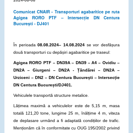
Comunicat CNAIR - Transporturi agabaritice pe ruta
Agigea RORO PTF – Intersecție DN Centura
București - DJ401
În perioada
08.08.2024– 14.08.2024
se vor desfășura
două transporturi cu depășiri agabaritice pe traseul:
Agigea RORO PTF –
DN39A – DN39 – A4 – Ovidiu –
DN2A – Giurgeni – DN2A - Țăndărei – DN2A –
Urziceni – DN2 – DN Centura București
– Intersecție
DN Centura București/DJ401.
Vehiculele transportă structure metalice.
Lățimea maximă a vehiculelor este de 5,15 m, masa
totală 121,20 tone, lungime 25 m, înălțime 4 m, viteza
de deplasare urmând a fi adaptată condițiilor de trafic.
Menționăm că în conformitate cu OUG 195/2002 privind