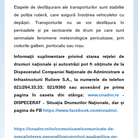
Etapele de desfășurare ale transporturilor sunt stabilite
de poliția rutieră, care asigură însoțirea vehiculelor cu
depășiri. Transporturile nu se vor desfășura în
perioadele și pe sectoarele de drum pe care sunt
semnalate fenomene meteorologice periculoase, prin
codurile galben, portocaliu sau roșu.
Informaţii suplimentare privind starea reţelei de
drumuri naţionale și autostrăzi pot fi obţinute de la
Dispeceratul Companiei Naţionale de Administrare a
Infrastructurii Rutiere S.A., la numerele de telefon
021/264.33.33; 021/9360
sau accesând pe prima
pagina în caseta din stânga:
www.cnadnr.ro
-
DISPECERAT - Situația Drumurilor Naţionale, dar și
pagina de FB
https://www.facebook.com/cnadnr/
.
https://cnadnr.ro/ro/comunicare/comunicate-de-
presa/interes-general/transporturi-agabaritice-pe-