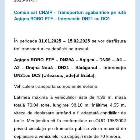
Comunicat CNAIR - Transporturi agabaritice pe ruta
Agigea RORO PTF – Intersecție DN21 cu DC9
În perioada
31.01.2025 – 15.02.2025
se vor desfășura
trei transporturi cu depășiri pe traseul:
Agigea RORO PTF – DN39A – Agigea - DN39 – A4 –
A2 – Drajna Nou
ă - DN21 – Bărăganul
– Intersecție
DN21cu DC9 (Urleasca, județul Brăila).
Vehiculele transportă componente eoliene.
Lățimea maximă a vehiculelor este de 4,99 m, masa
totală 70,04 tone, lungime 98,10 m, înălțime 4,55 m,
viteza de deplasare urmând a fi adaptată condițiilor de
trafic. Menționăm că în conformitate cu OUG 195/2002
privind circulația pe drumurile publice viteza maximă de
deplasare a vehiculelor cu depășiri este de 70 km/oră.