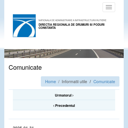
Toggle
navigation
NATIONALA DE ADMINISTRARE A INFRASTRUCTURII RUTIERE
DIRECTIA REGIONALA DE DRUMURI SI PODURI
CONSTANTA
Comunicate
Home
/ Informatii utile
Comunicate
Urmatorul
Precedentul
2025-01-31