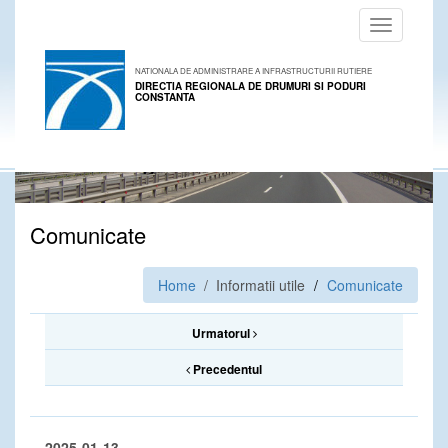
Toggle
navigation
NATIONALA DE ADMINISTRARE A INFRASTRUCTURII RUTIERE
DIRECTIA REGIONALA DE DRUMURI SI PODURI
CONSTANTA
Comunicate
Home
/ Informatii utile
Comunicate
Urmatorul
Precedentul
2025-01-13