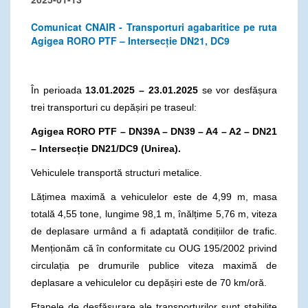
Comunicat CNAIR - Transporturi agabaritice pe ruta
Agigea RORO PTF – Intersecție DN21, DC9
În perioada
13.01.2025 – 23.01.2025
se vor desfășura
trei transporturi cu depășiri pe traseul:
Agigea RORO PTF – DN39A – DN39 – A4 – A2 – DN21
– Intersecție DN21/DC9 (Unirea).
Vehiculele transportă structuri metalice.
Lățimea maximă a vehiculelor este de 4,99 m, masa
totală 4,55 tone, lungime 98,1 m, înălțime 5,76 m, viteza
de deplasare urmând a fi adaptată condițiilor de trafic.
Menționăm că în conformitate cu OUG 195/2002 privind
circulația pe drumurile publice viteza maximă de
deplasare a vehiculelor cu depășiri este de 70 km/oră.
Etapele de desfășurare ale transporturilor sunt stabilite