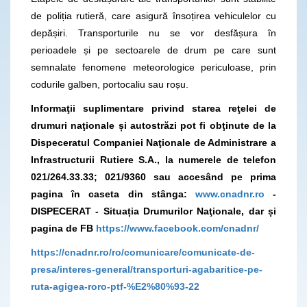
de poliția rutieră, care asigură însoțirea vehiculelor cu
depășiri. Transporturile nu se vor desfășura în
perioadele și pe sectoarele de drum pe care sunt
semnalate fenomene meteorologice periculoase, prin
codurile galben, portocaliu sau roșu.
Informaţii suplimentare privind starea reţelei de
drumuri naţionale și autostrăzi pot fi obţinute de la
Dispeceratul Companiei Naţionale de Administrare a
Infrastructurii Rutiere S.A., la numerele de telefon
021/264.33.33; 021/9360
sau accesând pe prima
pagina în caseta din stânga:
www.cnadnr.ro
-
DISPECERAT - Situația Drumurilor Naţionale, dar și
pagina de FB
https://www.facebook.com/cnadnr/
https://cnadnr.ro/ro/comunicare/comunicate-de-
presa/interes-general/transporturi-agabaritice-pe-
ruta-agigea-roro-ptf-%E2%80%93-22