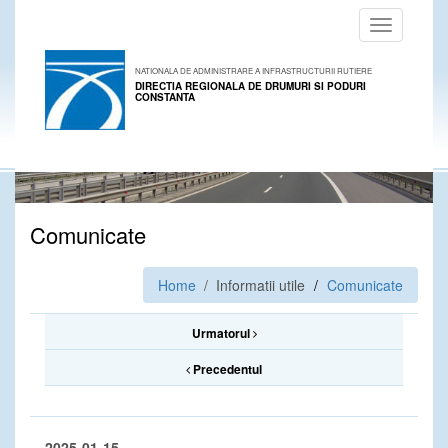
Toggle
navigation
NATIONALA DE ADMINISTRARE A INFRASTRUCTURII RUTIERE
DIRECTIA REGIONALA DE DRUMURI SI PODURI
CONSTANTA
Comunicate
Home
/ Informatii utile
Comunicate
Urmatorul
Precedentul
2025-01-15