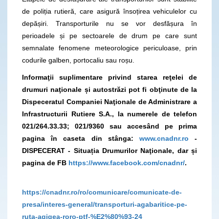
de poliția rutieră, care asigură însoțirea vehiculelor cu
depășiri. Transporturile nu se vor desfășura în
perioadele și pe sectoarele de drum pe care sunt
semnalate fenomene meteorologice periculoase, prin
codurile galben, portocaliu sau roșu.
Informaţii suplimentare privind starea reţelei de
drumuri naţionale și autostrăzi pot fi obţinute de la
Dispeceratul Companiei Naţionale de Administrare a
Infrastructurii Rutiere S.A., la numerele de telefon
021/264.33.33; 021/9360
sau accesând pe prima
pagina în caseta din stânga:
www.cnadnr.ro
-
DISPECERAT - Situația Drumurilor Naţionale, dar și
pagina de FB
https://www.facebook.com/cnadnr/
.
https://cnadnr.ro/ro/comunicare/comunicate-de-
presa/interes-general/transporturi-agabaritice-pe-
ruta-agigea-roro-ptf-%E2%80%93-24