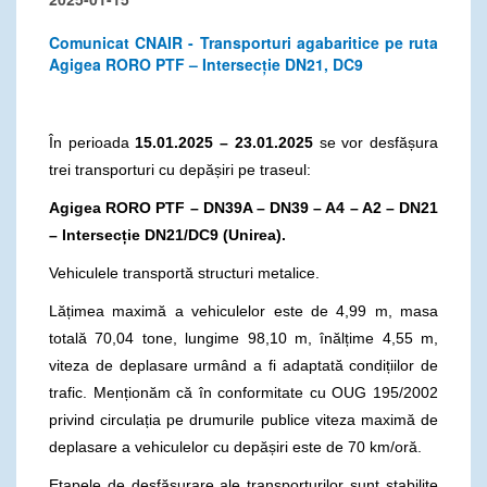
Comunicat CNAIR - Transporturi agabaritice pe ruta
Agigea RORO PTF – Intersecție DN21, DC9
În perioada
15.01.2025 – 23.01.2025
se vor desfășura
trei transporturi cu depășiri pe traseul:
Agigea RORO PTF – DN39A – DN39 – A4 – A2 – DN21
– Intersecție DN21/DC9 (Unirea).
Vehiculele transportă structuri metalice.
Lățimea maximă a vehiculelor este de 4,99 m, masa
totală 70,04 tone, lungime 98,10 m, înălțime 4,55 m,
viteza de deplasare urmând a fi adaptată condițiilor de
trafic. Menționăm că în conformitate cu OUG 195/2002
privind circulația pe drumurile publice viteza maximă de
deplasare a vehiculelor cu depășiri este de 70 km/oră.
Etapele de desfășurare ale transporturilor sunt stabilite