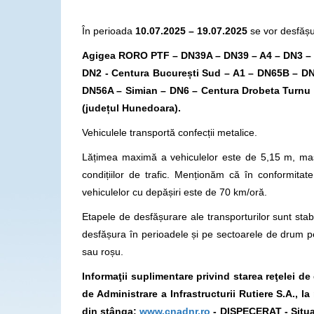
În perioada
10.07.2025 – 19.07.2025
se vor desfășur
Agigea RORO PTF – DN39A – DN39 – A4 – DN3 – M
DN2 - Centura Bucure
ști Sud – A1 – DN65B – DN
DN56A – Simian – DN6 – Centura Drobeta Turnu S
(județul Hunedoara)
.
Vehiculele transportă confecții metalice.
Lățimea maximă a vehiculelor este de 5,15 m, mas
condițiilor de trafic. Menționăm că în conformit
vehiculelor cu depășiri este de 70 km/oră.
Etapele de desfășurare ale transporturilor sunt stabi
desfășura în perioadele și pe sectoarele de drum p
sau roșu.
Informaţii suplimentare privind starea reţelei d
de Administrare a Infrastructurii Rutiere S.A., 
din stânga:
www.cnadnr.ro
- DISPECERAT - Situa