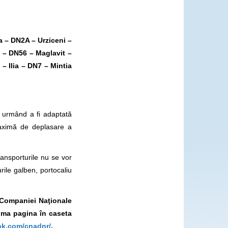
 – DN2A – Urziceni –
 – DN56 – Maglavit –
 Ilia – DN7 – Mintia
 urmând a fi adaptată
maximă de deplasare a
ransporturile nu se vor
ile galben, portocaliu
l Companiei Naţionale
ima pagina în caseta
ok.com/cnadnr/
.