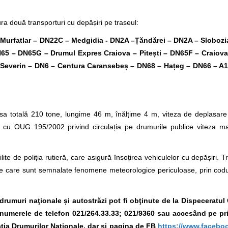
a două transporturi cu depășiri pe traseul:
urfatlar – DN22C – Medgidia - DN2A –Țăndărei – DN2A – Slobozia
65 – DN65G – Drumul Expres Craiova – Pitești – DN65F – Craiova
everin – DN6 – Centura Caransebeș – DN68 – Hațeg – DN66 – A1 –
a totală 210 tone, lungime 46 m, înălțime 4 m, viteza de deplasare
ate cu OUG 195/2002 privind circulația pe drumurile publice viteza 
lite de poliția rutieră, care asigură însoțirea vehiculelor cu depășiri. T
e care sunt semnalate fenomene meteorologice periculoase, prin codur
e drumuri naţionale și autostrăzi pot fi obţinute de la Dispeceratu
la numerele de telefon 021/264.33.33; 021/9360
sau accesând pe pr
ția Drumurilor Naţionale, dar și pagina de FB
https://www.facebo