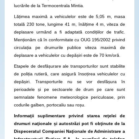
lucrările de la Termocentrala Mintia.
Lățimea maximă a vehiculelor este de 5,05 m, masa
totală 230 tone, lungime 41 m, înălțime 4 m, viteza de
deplasare urmând a fi adaptată condițiilor de trafic.
Menționăm că în conformitate cu OUG 195/2002 privind
circulația pe drumurile publice viteza maximă de
deplasare a vehiculelor cu depășiri este de 70 km/oră.
Etapele de desfășurare ale transporturilor sunt stabilite
de poliția rutieră, care asigură însoțirea vehiculelor cu
depășiri. Transporturile nu se vor desfășura în
perioadele și pe sectoarele de drum pe care sunt
semnalate fenomene meteorologice periculoase, prin
codurile galben, portocaliu sau roșu.
Informaţii suplimentare privind starea reţelei de
drumuri naţionale și autostrăzi pot fi obţinute de la
Dispeceratul Companiei Naţionale de Administrare a
Infrastructurii Rutiere S.A., la numărul de telefon