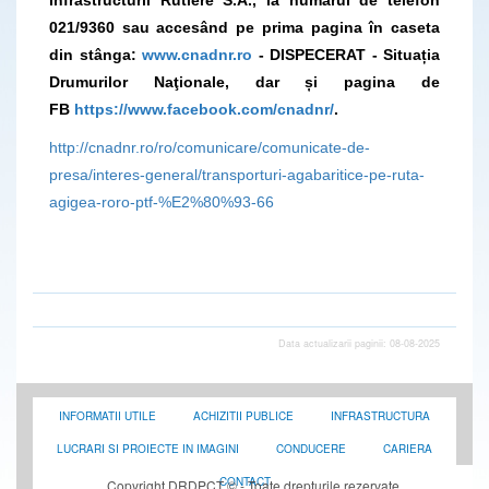
021/9360
sau accesând pe prima pagina în caseta
din stânga:
www.cnadnr.ro
- DISPECERAT - Situația
Drumurilor Naţionale, dar și pagina de
FB
https://www.facebook.com/cnadnr/
.
http://cnadnr.ro/ro/comunicare/comunicate-de-
presa/interes-general/transporturi-agabaritice-pe-ruta-
agigea-roro-ptf-%E2%80%93-66
Data actualizarii paginii: 08-08-2025
INFORMATII UTILE
ACHIZITII PUBLICE
INFRASTRUCTURA
LUCRARI SI PROIECTE IN IMAGINI
CONDUCERE
CARIERA
CONTACT
Copyright DRDPCT © - Toate drepturile rezervate