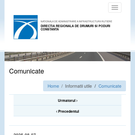
Toggle
navigation
NATIONALA DE ADMINISTRARE A INFRASTRUCTURII RUTIERE
DIRECTIA REGIONALA DE DRUMURI SI PODURI
CONSTANTA
Comunicate
Home
/ Informatii utile
Comunicate
Urmatorul
Precedentul
2025-08-07