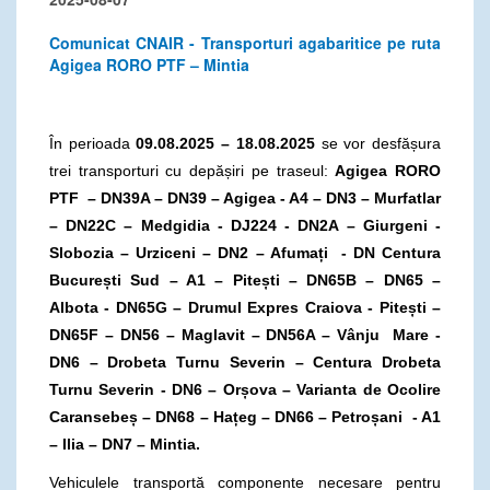
Comunicat CNAIR - Transporturi agabaritice pe ruta
Agigea RORO PTF – Mintia
În perioada
09.08.2025 – 18.08.2025
se vor desfășura
trei transporturi cu depășiri pe traseul:
Agigea RORO
PTF – DN39A –
DN39 – Agigea - A4 – DN3 – Murfatlar
– DN22C – Medgidia - DJ224 - DN2A – Giurgeni -
Slobozia – Urziceni – DN2 – Afumați - DN Centura
București Sud – A1 – Pitești – DN65B – DN65 –
Albota - DN65G – Drumul Expres Craiova - Pitești –
DN65F – DN56 – Maglavit – DN56A – Vânju Mare -
DN6 – Drobeta Turnu Severin – Centura Drobeta
Turnu Severin - DN6 – Orșova – Varianta de Ocolire
Caransebeș – DN68 – Hațeg – DN66 – Petroșani - A1
– Ilia – DN7 – Mintia.
Vehiculele transportă componente necesare pentru