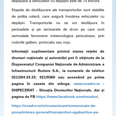
deplasare a vehiculelor cu depășiri este de 70 km/oră.
Etapele de desfășurare ale transporturilor sunt stabilite
de poliția rutieră, care asigură însoțirea vehiculelor cu
depășiri. Transporturile nu se vor desfășura în
perioadele și pe sectoarele de drum pe care sunt
semnalate fenomene meteorologice periculoase, prin
codurile galben, portocaliu sau roșu.
Informaţii suplimentare privind starea reţelei de
drumuri naţionale și autostrăzi pot fi obţinute de la
Dispeceratul Companiei Naţionale de Administrare a
Infrastructurii Rutiere S.A., la numerele de telefon
021/264.33.33; 021/9360
sau accesând pe prima
pagina în caseta din stânga:
www.cnadnr.ro
-
DISPECERAT - Situația Drumurilor Naţionale, dar și
pagina de FB
https://www.facebook.com/cnadnr/
.
https://cnadnr.ro/ro/comunicare/comunicate-de-
presa/interes-general/transporturi-agabaritice-pe-