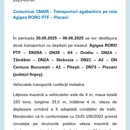
Comunicat CNAIR - Transporturi agabaritice pe ruta
Agigea RORO PTF – Piscani
În perioada
30.05.2025 – 06.06.2025
se vor desfășura
două transporturi cu depășiri pe traseul:
Agigea RORO
PTF – DN39A – DN39 – A4 – Ovidiu – DN2A –
Țăndărei – DN2A – Slobozia – DN21 – A2 – DN
Centura București – A1 – Pitești – DN73 – Piscani
(județul Argeș).
Vehiculele transportă confecții metalice.
Lățimea maximă a vehiculelor este de 4 m, masa totală
183 tone, lungime 33,5 m, înălțime 4 m, viteza de
deplasare urmând a fi adaptată condițiilor de trafic.
Menționăm că în conformitate cu OUG 195/2002 privind
circulația pe drumurile publice viteza maximă de