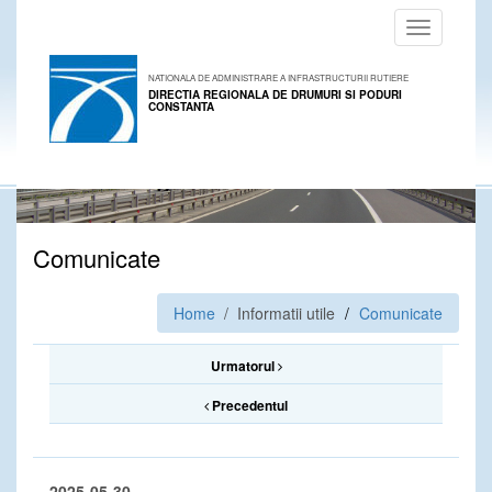
Toggle
navigation
NATIONALA DE ADMINISTRARE A INFRASTRUCTURII RUTIERE
DIRECTIA REGIONALA DE DRUMURI SI PODURI
CONSTANTA
Comunicate
Home
/ Informatii utile
Comunicate
Urmatorul
Precedentul
2025-05-30