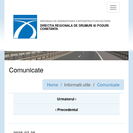
Toggle
navigation
NATIONALA DE ADMINISTRARE A INFRASTRUCTURII RUTIERE
DIRECTIA REGIONALA DE DRUMURI SI PODURI
CONSTANTA
Comunicate
Home
/ Informatii utile
Comunicate
Urmatorul
Precedentul
2025-07-25