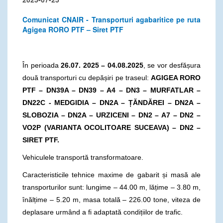
Comunicat CNAIR - Transporturi agabaritice pe ruta
Agigea RORO PTF – Siret PTF
În perioada
26.07. 2025 – 04.08.2025
, se vor desfășura
două transporturi cu depășiri pe traseul:
AGIGEA RORO
PTF – DN39A – DN39 – A4 – DN3 – MURFATLAR –
DN22C - MEDGIDIA – DN2A – ȚĂNDĂREI – DN2A –
SLOBOZIA – DN2A – URZICENI – DN2 – A7 – DN2 –
VO2P (VARIANTA OCOLITOARE SUCEAVA) – DN2 –
SIRET PTF.
Vehiculele transportă transformatoare.
Caracteristicile tehnice maxime de gabarit și masă ale
transporturilor sunt: lungime – 44.00 m, lățime – 3.80 m,
înălțime – 5.20 m, masa totală – 226.00 tone, viteza de
deplasare urmând a fi adaptată condițiilor de trafic.