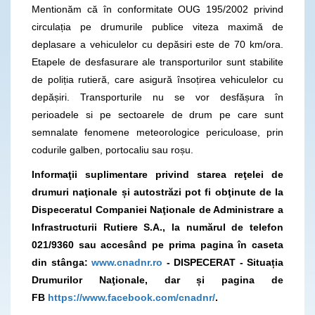
Mentionăm că în conformitate OUG 195/2002 privind
circulația pe drumurile publice viteza maximă de
deplasare a vehiculelor cu depăsiri este de 70 km/ora.
Etapele de desfasurare ale transporturilor sunt stabilite
de poliția rutieră, care asigură însoțirea vehiculelor cu
depășiri. Transporturile nu se vor desfășura în
perioadele si pe sectoarele de drum pe care sunt
semnalate fenomene meteorologice periculoase, prin
codurile galben, portocaliu sau roșu.
Informaţii suplimentare privind starea reţelei de
drumuri naţionale și autostrăzi pot fi obţinute de la
Dispeceratul Companiei Naţionale de Administrare a
Infrastructurii Rutiere S.A., la numărul de telefon
021/9360 sau accesând pe prima pagina în caseta
din stânga:
www.cnadnr.ro
- DISPECERAT - Situația
Drumurilor Naţionale, dar și pagina de
FB
https://www.facebook.com/cnadnr/
.